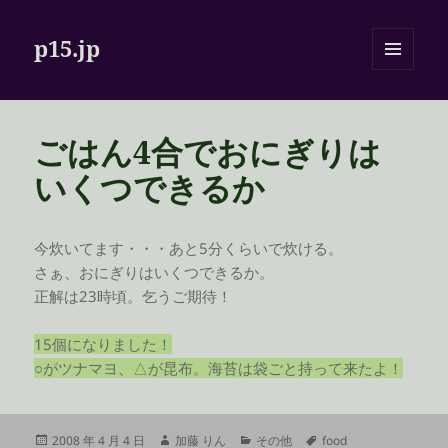
p15.jp
メニュ
ーとウ
ィジェ
ット
ごはん4合でおにぎりは
いくつできるか
今炊いてます・・・あと5分くらいで炊ける。
さぁ、おにぎりはいくつできるか。
正解は23時頃。乞うご期待！
15個になりました！
○がツナマヨ、△が昆布。海苔は袋ごと持って来たよ！
投
作
カ
タ
2008 年 4 月 4 日
加藤 りん
その他
food