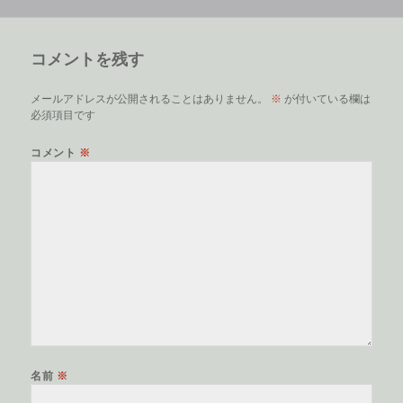
稿
成
テ
グ
日:
者
ゴ
リ
コメントを残す
ー
メールアドレスが公開されることはありません。
※
が付いている欄は
必須項目です
コメント
※
名前
※