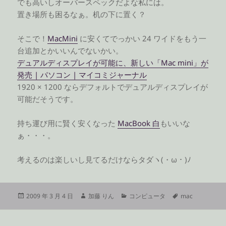
でも高いしオーバースペックだよな私には。
置き場所も困るなぁ。机の下に置く？
そこで！
MacMini
に安くてでっかい 24 ワイドをもう一
台追加とかいいんでないかい。
デュアルディスプレイが可能に、新しい「Mac mini」が
発売 | パソコン | マイコミジャーナル
1920 × 1200 ならデフォルトでデュアルディスプレイが
可能だそうです。
持ち運び用に賢く安くなった
MacBook 白
もいいな
ぁ・・・。
考えるのは楽しいし見てるだけならタダヽ(・ω・)ﾉ
投
作
カ
タ
2009 年 3 月 4 日
加藤 りん
コンピュータ
mac
稿
成
テ
グ
日:
者
ゴ
リ