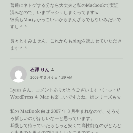
普通にネトゲする分なら大丈夫と私のMacbookで実証
済みなので、いまプッシュしまくってますｗ
彼氏もMacはかっこいいからまんざらでもないみたいで
すし＾＾
長々とすみません。これからもblogを読ませていただき
ます＾＾
石澤 りん
よ
り:
2009 年 3 月 6 日 1:39 AM
Lynn さん、コメントありがとうございますヽ(・ω・)ﾉ
WordPress も Mac も楽しいですよね。姉シリーズもｗ
私の MacBook 白は 2007 年 3 月生まれなので、そろそ
ろ新しいのがほしいなーと思っています。
我慢して待っていたらもっと安くて高性能なのがどんど
ん出るのと思うので悩ましいところです＞＜