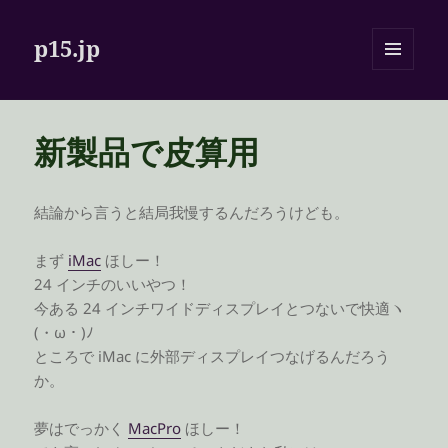
p15.jp
メニュ
ーとウ
ィジェ
ット
新製品で皮算用
結論から言うと結局我慢するんだろうけども。
まず
iMac
ほしー！
24 インチのいいやつ！
今ある 24 インチワイドディスプレイとつないで快適ヽ
(・ω・)ﾉ
ところで iMac に外部ディスプレイつなげるんだろう
か。
夢はでっかく
MacPro
ほしー！