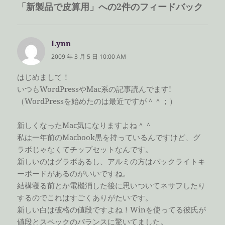
「新製品で皮算用」への2件のフィードバック
ー
Lynn
よ
り:
2009 年 3 月 5 日 10:00 AM
はじめまして！
いつもWordPressやMac系の記事読んでます!
（WordPressを始めたのは最近ですが＾＾；）
新しくなったMac気になりますよね＾＾
私は一年前のMacbook黒を持っているんですけど、グ
ラボじゃなくてチップセットなんです。
新しいのはグラボあるし、アルミの方はバックライトキ
ーボードがあるのがいいですね。
結構寝る前とか電機消した後に思いついてネサフしたり
するのでこれはすごくありがたいです。
新しい白は破格の値段ですよね！Winを使ってる彼氏が
値段とスペックのバランスに驚いてました。