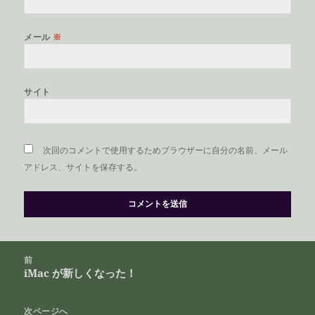
メール
※
サイト
次回のコメントで使用するためブラウザーに自分の名前、メール
アドレス、サイトを保存する。
投
前
稿
iMac が新しくなった！
前
ナ
の
ビ
投
次ページへ