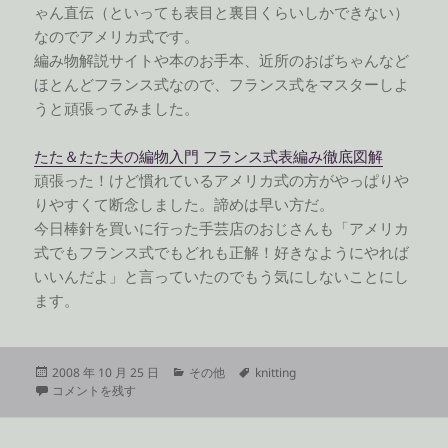
ゃん直伝（といっても表目と裏目くらいしかできない）
なのでアメリカ式です。
編み物解説サイトや本のお手本、近所のおばちゃんなど
ほとんどフランス式なので、フランス式をマスターしよ
うと頑張ってみました。
たた＆たた夫の編物入門 フランス式表編み徹底図解
頑張った！けど慣れているアメリカ式の方がやっぱりや
りやすくて断念しました。諦めは早い方だ。
今日棒針を買いに行った手芸店のおじさんも「アメリカ
式でもフランス式でもどれも正解！好きなようにやれば
いいんだよ」と言っていたのでもう気にしないことにし
ます。
投
カ
タ
2008 年 10 月 25 日
その他
knitting
稿
アメリカ VS フランス に
テ
グ
コメントを残す
日:
ゴ
リ
ー