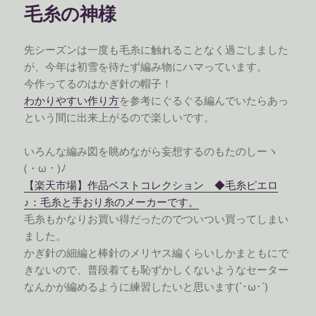
毛糸の神様
先シーズンは一度も毛糸に触れることなく過ごしました
が、今年は初雪を待たず編み物にハマっています。
今作ってるのはかぎ針の帽子！
わかりやすい作り方
を参考にぐるぐる編んでいたらあっ
という間に出来上がるので楽しいです。
いろんな編み図を眺めながら妄想するのもたのしーヽ
(・ω・)ﾉ
【楽天市場】作品ベストコレクション ◆毛糸ピエロ
♪：毛糸と手おり糸のメーカーです。
毛糸もかなりお買い得だったのでついつい買ってしまい
ました。
かぎ針の細編と棒針のメリヤス編くらいしかまともにで
きないので、普段着ても恥ずかしくないようなセーター
なんかが編めるように練習したいと思います(`･ω･´)