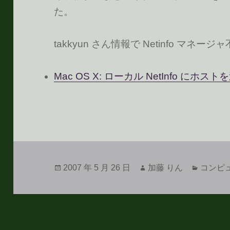
た。
takkyun さん情報で Netinfo マ
Mac OS X: ローカル NetInfo にホ
投
作
カ
2007 年 5 月 26 日
加藤 りん
コンピ
稿
成
テ
日:
者
ゴ
リ
ー