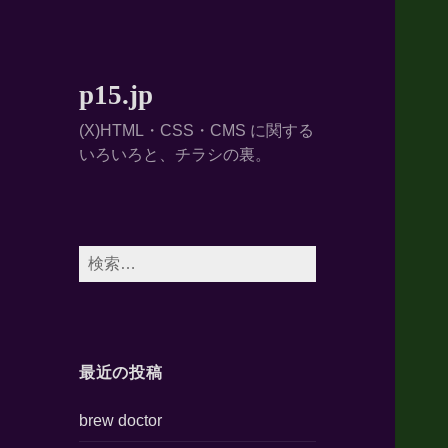
p15.jp
(X)HTML・CSS・CMS に関する
いろいろと、チラシの裏。
検
索:
最近の投稿
brew doctor