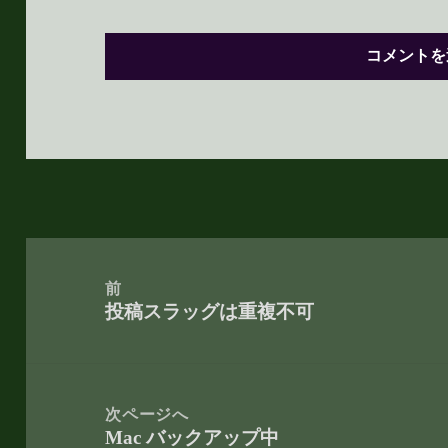
投
稿
前
投稿スラッグは重複不可
ナ
前
ビ
の
ゲ
投
ー
稿:
次ページへ
Mac バックアップ中
シ
次