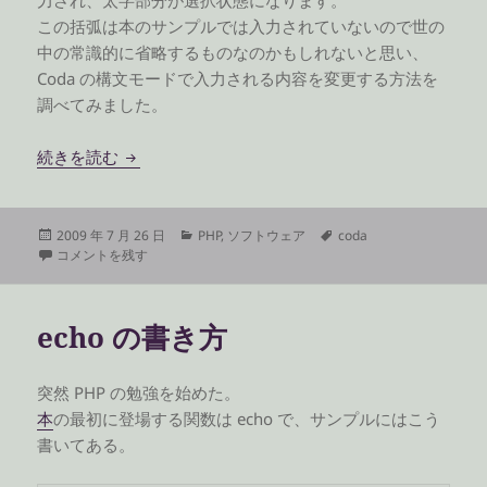
力され、太字部分が選択状態になります。
この括弧は本のサンプルでは入力されていないので世の
中の常識的に省略するものなのかもしれないと思い、
Coda の構文モードで入力される内容を変更する方法を
調べてみました。
Coda の構文モードを編集する
続きを読む
投
カ
タ
2009 年 7 月 26 日
PHP
,
ソフトウェア
coda
稿
Coda の構文モードを編集する に
テ
グ
コメントを残す
日:
ゴ
リ
ー
echo の書き方
突然 PHP の勉強を始めた。
本
の最初に登場する関数は echo で、サンプルにはこう
書いてある。