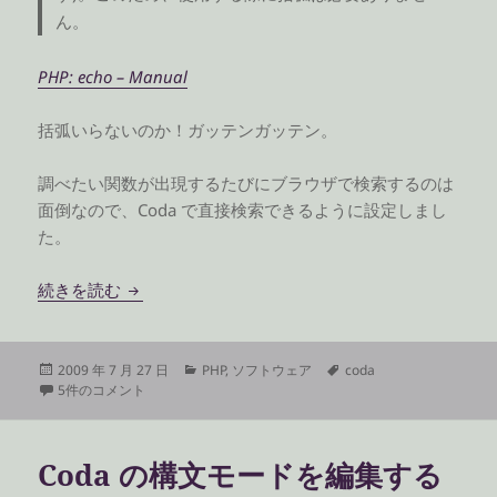
ん。
PHP: echo – Manual
括弧いらないのか！ガッテンガッテン。
調べたい関数が出現するたびにブラウザで検索するのは
面倒なので、Coda で直接検索できるように設定しまし
た。
Coda で PHP マニュアル検索を便利に使う
続きを読む
投
カ
タ
2009 年 7 月 27 日
PHP
,
ソフトウェア
coda
稿
Coda で PHP マニュアル検索を便利に使う への
テ
グ
5件のコメント
日:
ゴ
リ
ー
Coda の構文モードを編集する