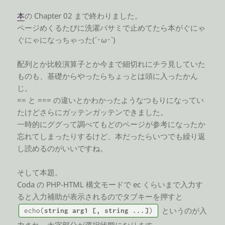
本
の Chapter 02 まで終わりました。
ページめくるたびに洗濯バサミで止めてたら本がぐにゃ
ぐにゃになっちゃった(´･ω･`)
配列とか比較演算子とか今まで細切れにチラ見していた
ものも、基礎からやったらちょっとは頭に入ったかん
じ。
== と === の違いとかわかったようなつもりになってい
たけどさらにガッテンガッテンできました。
一時的にググって調べてもどのページが参考になったか
忘れてしまったりするけど、本だったらいつでも繰り返
し読めるのがいいですね。
そして本題。
Coda の PHP-HTML 構文モードで ec くらいまで入力す
ると入力補助が表示されるのでタブキーを押すと
というのが入
echo(
string arg1 [, string ...]
)