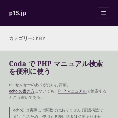
p15.jp
メニュ
ーとウ
ィジェ
ット
カテゴリー:
PHP
Coda で PHP マニュアル検索
を便利に使う
nic せんせーのありがたいお言葉。
echo の書き方
についても、
PHP マニュアル
で検索する
とこう書いてある。
echo() は実際には関数ではありません (言語構造で
す)。このため、使用する際に括弧は必要ありませ