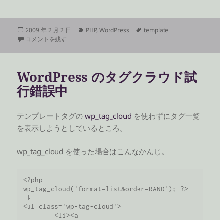
投
カ
タ
2009 年 2 月 2 日
PHP
,
WordPress
template
稿
WordPress のタグクラウド試行錯誤中 その 2 に
テ
グ
コメントを残す
日:
ゴ
リ
ー
WordPress のタグクラウド試
行錯誤中
テンプレートタグの
wp_tag_cloud
を使わずにタグ一覧
を表示しようとしているところ。
wp_tag_cloud を使った場合はこんなかんじ。
<?php 
wp_tag_cloud('format=list&order=RAND'); ?>

 ↓

<ul class='wp-tag-cloud'>

	<li><a 