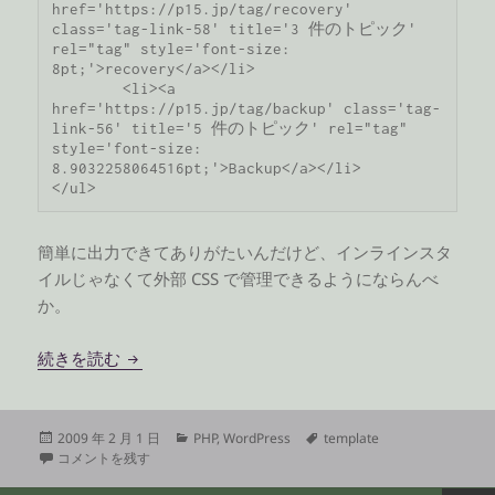
href='https://p15.jp/tag/recovery' 
class='tag-link-58' title='3 件のトピック' 
rel="tag" style='font-size: 
8pt;'>recovery</a></li>

	<li><a 
href='https://p15.jp/tag/backup' class='tag-
link-56' title='5 件のトピック' rel="tag" 
style='font-size: 
8.9032258064516pt;'>Backup</a></li>

</ul>
簡単に出力できてありがたいんだけど、インラインスタ
イルじゃなくて外部 CSS で管理できるようにならんべ
か。
WordPress のタグクラウド試行錯誤中
続きを読む
投
カ
タ
2009 年 2 月 1 日
PHP
,
WordPress
template
稿
WordPress のタグクラウド試行錯誤中 に
テ
グ
コメントを残す
日:
ゴ