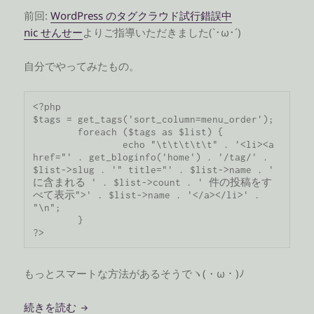
前回:
WordPress のタグクラウド試行錯誤中
nic せんせー
よりご指導いただきました(`･ω･´)
自分でやってみたもの。
<?php

$tags = get_tags('sort_column=menu_order');

	foreach ($tags as $list) {

		echo "\t\t\t\t\t" . '<li><a 
href="' . get_bloginfo('home') . '/tag/' . 
$list->slug . '" title="' . $list->name . '  
に含まれる ' . $list->count . ' 件の投稿をす
べて表示">' . $list->name . '</a></li>' . 
"\n";

	}

?>
もっとスマートな方法があるそうでヽ(・ω・)ﾉ
WordPress のタグクラウド試行錯誤中 その 2
続きを読む