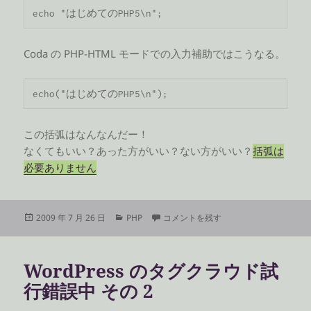
echo "はじめてのPHP5\n";
Coda の PHP-HTML モードでの入力補助ではこうなる。
echo("はじめてのPHP5\n");
この括弧はなんなんだー！
なくてもいい？あった方がいい？ない方がいい？
括弧は
必要ありません
投
カ
echo の書き方 に
2009 年 7 月 26 日
PHP
コメントを残す
稿
テ
日:
ゴ
リ
WordPress のタグクラウド試
ー
行錯誤中 その 2