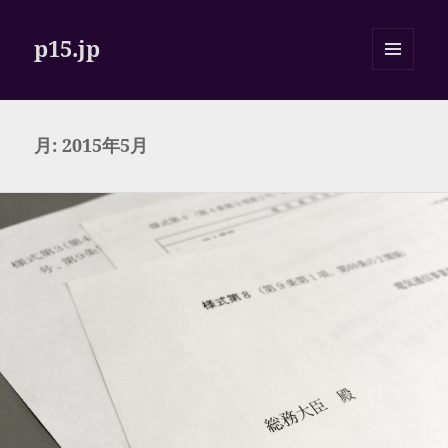
p15.jp
メニュ
ーとウ
ィジェ
ット
月:
2015年5月