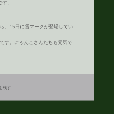
です。
ら、15日に雪マークが登場してい
です。にゃんこさんたちも元気で
冬です に
を残す