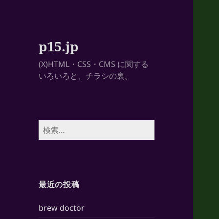
p15.jp
(X)HTML・CSS・CMS に関する
いろいろと、チラシの裏。
検
索:
最近の投稿
brew doctor