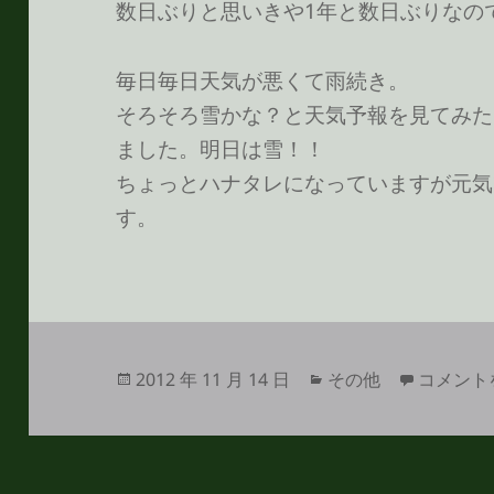
数日ぶりと思いきや1年と数日ぶりなの
毎日毎日天気が悪くて雨続き。
そろそろ雪かな？と天気予報を見てみた
ました。明日は雪！！
ちょっとハナタレになっていますが元気
す。
投
カ
もうすぐ
2012 年 11 月 14 日
その他
コメント
稿
テ
日:
ゴ
リ
ー