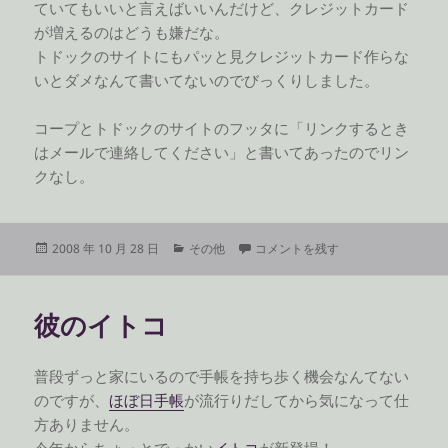
ていてもいいと言えばいいんだけど、クレジットカード
が増えるのはどうも嫌だな。
トドックのサイトにもパッと見クレジットカード作らな
いとダメなんて書いてないのでびっくりしました。
コープとトドックのサイトのフッタに「リンクするとき
はメールで連絡してください」と書いてあったのでリン
クなし。
投
カ
トドックを利用するにはクレジット
2008 年 10 月 28 日
その他
コメントを残す
稿
テ
日:
ゴ
リ
彼のイトコ
ー
普段ずっと家にいるので手帳を持ち歩く機会なんてない
のですが、
ほぼ日手帳
が流行りだしてから気になって仕
方ありません。
今年からちょっとでっかい
イトコ
が新登場！