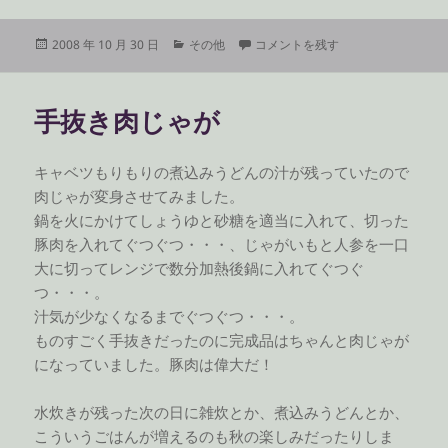
投
カ
ココアとアーモンド に
2008 年 10 月 30 日
その他
コメントを残す
稿
テ
日:
ゴ
リ
手抜き肉じゃが
ー
キャベツもりもりの煮込みうどんの汁が残っていたので
肉じゃが変身させてみました。
鍋を火にかけてしょうゆと砂糖を適当に入れて、切った
豚肉を入れてぐつぐつ・・・、じゃがいもと人参を一口
大に切ってレンジで数分加熱後鍋に入れてぐつぐ
つ・・・。
汁気が少なくなるまでぐつぐつ・・・。
ものすごく手抜きだったのに完成品はちゃんと肉じゃが
になっていました。豚肉は偉大だ！
水炊きが残った次の日に雑炊とか、煮込みうどんとか、
こういうごはんが増えるのも秋の楽しみだったりしま