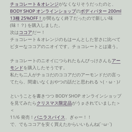
チョコレート＆オレンジ
がなくなりそうだったのと、
BODY SHOP オンラインショップ
の
ボディバター 200ml
13種 25%OFF！
が間もなく終了だったので新しい味
(味！？) を購入しました。
次は
ココア
だー！
チョコレート＆オレンジのもはーんとした甘さに比べて
ビターなココアのニオイです。チョコレートとは違う。
チョコレートのニオイにつられたもんびっけさんも
アー
モンド
を購入したそうです。
私たち二人がチョコだのココアだのアーモンドだの言っ
てたら、間違いなくおやつの話だと思われるヽ(・ω・)ﾉ
ということを書きつつ BODY SHOP オンラインショップ
を見てみたら
クリスマス限定品
がうｐされていました＞
＜
11/6 発売！
バニラスパイス
、ぎゃー！！
で、でもココアを安く買えたからいいもんね(´･ω･`)