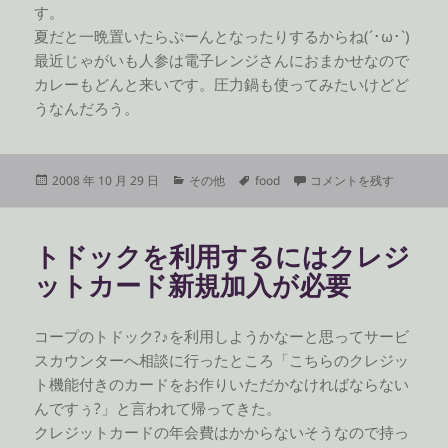
す。
夏だと一晩置いたらぷーんとなったりするからね(´･ω･`)
最近じゃがいも人参は電子レンジさんにおまかせなので
カレーもどんと来いです。圧力鍋も使ってみたいけどど
うなんだろう。
投
カ
タ
手抜き肉じゃが に
2008 年 10 月 29 日
その他
food
コメントを残す
稿
テ
グ
日:
ゴ
リ
トドックを利用するにはクレジ
ー
ットカード新規加入が必要
コープのトドック?♪を利用しようかなーと思ってサービ
スカウンターへ相談に行ったところ「こちらのクレジッ
ト機能付きのカードをお作りいただかなければならない
んですぅ?」と言われて帰ってきた。
クレジットカードの年会費はかからないそうなので持っ