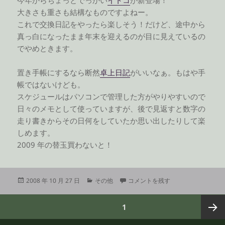
大きさも重さも結構なものですよねー。
これで交換日記をやったら楽しそう！だけど、途中から
真っ白になったまま年末を迎えるのが目に見えているの
でやめときます。
置き手帳にするなら断然
卓上日記
がいいなぁ。もはや手
帳ではないけども。
スケジュールはパソコンで管理した方がやりやすいので
日々のメモとして使っていますが、後で見返すと数字の
走り書きからその日何をしていたか思い出したりして楽
しめます。
2009 年の替玉買わないと！
投
カ
彼のイトコ に
2008 年 10 月 27 日
その他
コメントを残す
稿
テ
日:
ゴ
投
ページ
1
リ
稿
ー
の