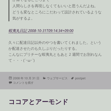
人間らしさを再現しなくてもいいと思うんだよね。
どうも変なところにこだわって設計されているような
気がするよ。
蝦夷丸日記 2008-10-31T09:14:34+09:00
久々に配達日記以外のやつを書いてくれました。という
か配達させたのも久しぶりだったりする。
こんなにプリチーな蝦夷丸ともあと 2 週間でお別れなん
て・・・(´･ω･`)
投
カ
タ
2008 年 10 月 31 日
ウェブサービス
postpet
稿
PostPet 4you 蝦夷丸日記 10/31 に
テ
グ
コメントを残す
日:
ゴ
リ
ー
ココアとアーモンド