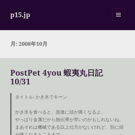
p15.jp
メニュ
ーとウ
ィジェ
ット
月:
2008年10月
PostPet 4you 蝦夷丸日記
10/31
タイトル: かき氷でキーン
かき氷を食べると、急激に頭が痛くなるよ。
やっぱり金属だから熱伝導が早いのかもしれないね。
まあそれは機械である以上仕方がないけれど、別に頭
が痛くなるところまで