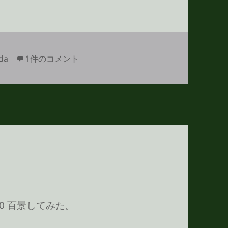
Coda で正規表現を使うメモ への
da
1件のコメント
0 百景してみた。