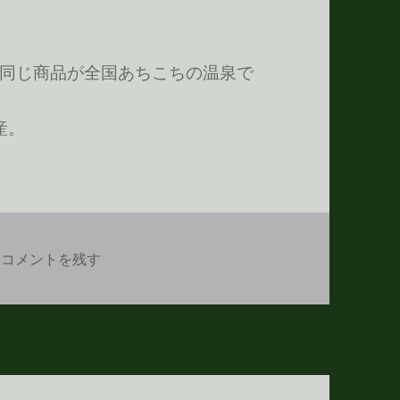
同じ商品が全国あちこちの温泉で
産。
かっぱクッキー に
コメントを残す