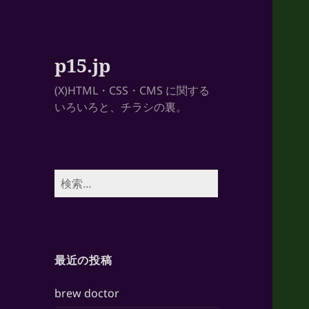
p15.jp
(X)HTML・CSS・CMS に関する
いろいろと、チラシの裏。
検
索:
最近の投稿
brew doctor