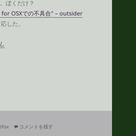
。ぼくだけ？
 for OSXでの不具合" – outsider
て対応した。
直し
ストリンク」を使いたいんだけど
Firefox アドオン「テキストリンク」を使いたいんだ
refox
コメントを残す