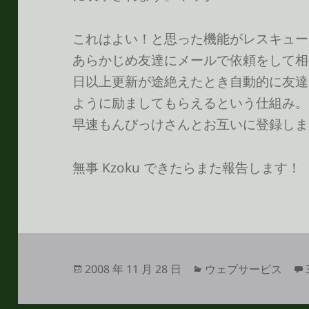
これはよい！と思った機能がレスキュー
あらかじめ友達にメールで依頼をして相
日以上更新が途絶えたとき自動的に友達
ように励ましてもらえるという仕組み。
早速もんびっけさんとお互いに登録しました(
無事 Kzoku できたらまた報告します！
投
カ
2008 年 11 月 28 日
ウェブサービス
稿
テ
日:
ゴ