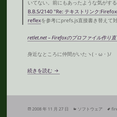
いてない。前にもあったような気がする
B.B.S/2140 "Re: テキストリンク:Firefox
reflex
を参考にprefs.js直接書き替え
retlet.net – Firefoxのプロファイル作り
身近なところに仲間がいたヽ(・ω・)ﾉ
Firefox アドオン「テキ
続きを読む
投
カ
タ
2008 年 11 月 27 日
ソフトウェア
fi
稿
テ
グ