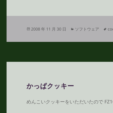
投
カ
タ
2008 年 11 月 30 日
ソフトウェア
co
稿
テ
グ
日:
ゴ
リ
ー
かっぱクッキー
めんこいクッキーをいただいたので FZ1