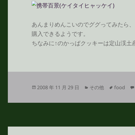
あんまりめんこいのでググってみたら、
購入できるようです。
ちなみに↑のかっぱクッキーは定山渓土
投
カ
タ
2008 年 11 月 29 日
その他
food
稿
テ
グ
日:
ゴ
リ
ー