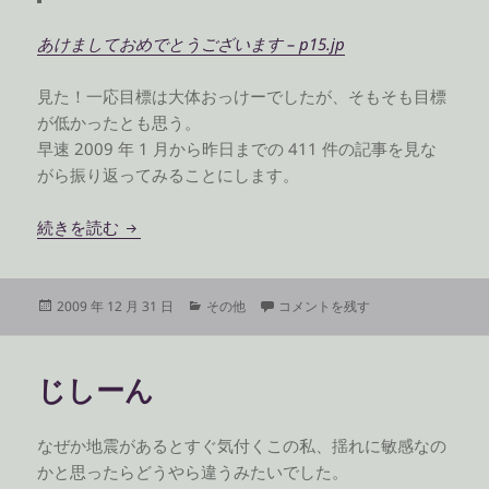
あけましておめでとうございます – p15.jp
見た！一応目標は大体おっけーでしたが、そもそも目標
が低かったとも思う。
早速 2009 年 1 月から昨日までの 411 件の記事を見な
がら振り返ってみることにします。
2009 年を振り返って
続きを読む
投
カ
2009 年を振り返って に
2009 年 12 月 31 日
その他
コメントを残す
稿
テ
日:
ゴ
リ
じしーん
ー
なぜか地震があるとすぐ気付くこの私、揺れに敏感なの
かと思ったらどうやら違うみたいでした。