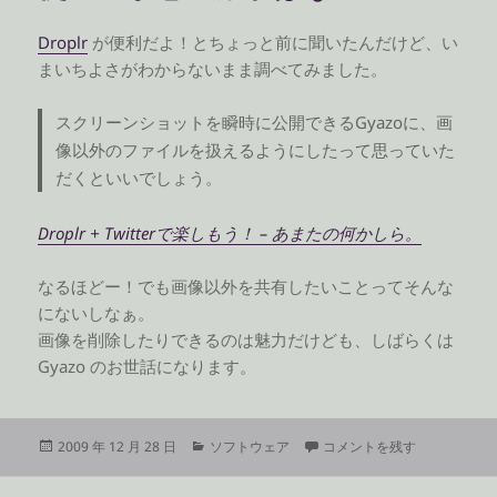
Droplr
が便利だよ！とちょっと前に聞いたんだけど、い
まいちよさがわからないまま調べてみました。
スクリーンショットを瞬時に公開できるGyazoに、画
像以外のファイルを扱えるようにしたって思っていた
だくといいでしょう。
Droplr + Twitterで楽しもう！ – あまたの何かしら。
なるほどー！でも画像以外を共有したいことってそんな
にないしなぁ。
画像を削除したりできるのは魅力だけども、しばらくは
Gyazo のお世話になります。
投
カ
使い道が思い浮かばない に
2009 年 12 月 28 日
ソフトウェア
コメントを残す
稿
テ
日:
ゴ