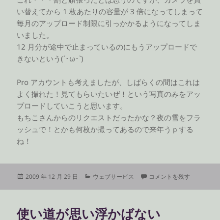
い替えてから 1 枚あたりの容量が 3 倍になってしまって
毎月のアップロード制限に引っかかるようになってしま
いました。
12 月分が途中で止まっているのにもうアップロードで
きないという(´･ω･`)
Pro アカウントも考えましたが、しばらくの間はこれは
よく撮れた！見てもらいたいぜ！という写真のみをアッ
プロードしていこうと思います。
もちこさんからのリクエストだったかな？夜の雪をフラ
ッシュで！とかも何枚か撮ってあるので来年うｐする
ね！
投
カ
Flickr の 365 日 に
2009 年 12 月 29 日
ウェブサービス
コメントを残す
稿
テ
日:
ゴ
リ
使い道が思い浮かばない
ー