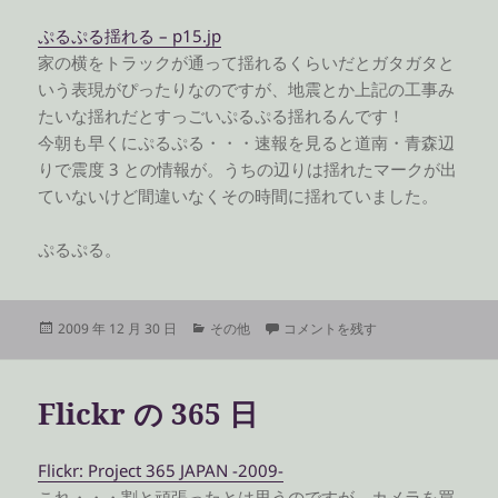
ぷるぷる揺れる – p15.jp
家の横をトラックが通って揺れるくらいだとガタガタと
いう表現がぴったりなのですが、地震とか上記の工事み
たいな揺れだとすっごいぷるぷる揺れるんです！
今朝も早くにぷるぷる・・・速報を見ると道南・青森辺
りで震度 3 との情報が。うちの辺りは揺れたマークが出
ていないけど間違いなくその時間に揺れていました。
ぷるぷる。
投
カ
じしーん に
2009 年 12 月 30 日
その他
コメントを残す
稿
テ
日:
ゴ
リ
Flickr の 365 日
ー
Flickr: Project 365 JAPAN -2009-
これ・・・割と頑張ったとは思うのですが、カメラを買