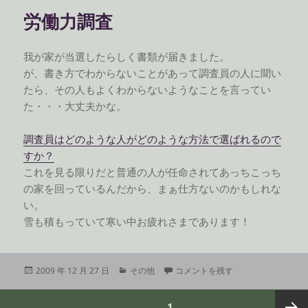
リ
労働力調査
ー
我が家が当選したらしく書類が届きました。
が、書き方でわからないことがあって調査員の人に聞い
たら、その人もよくわからないようなことを言ってい
た・・・大丈夫かな。
調査員はどのような人がどのような方法で選ばれるので
すか？
これを見る限りだと普通の人が任命されてあっちこっち
の家を回っているんだから、まぁ仕方ないのかもしれな
い。
雪も積もっていて寒い中お疲れさまであります！
投
カ
労働力調査 に
2009 年 12 月 27 日
その他
コメントを残す
稿
テ
日:
ゴ
投
ページ
1
リ