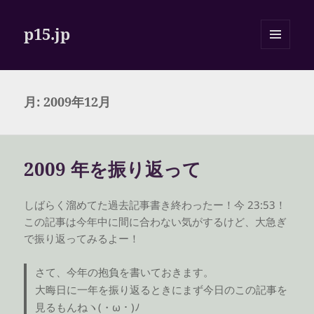
p15.jp
メニュ
ーとウ
ィジェ
ット
月:
2009年12月
2009 年を振り返って
しばらく溜めてた過去記事書き終わったー！今 23:53！
この記事は今年中に間に合わない気がするけど、大急ぎ
で振り返ってみるよー！
さて、今年の抱負を書いておきます。
大晦日に一年を振り返るときにまず今日のこの記事を
見るもんねヽ(・ω・)ﾉ