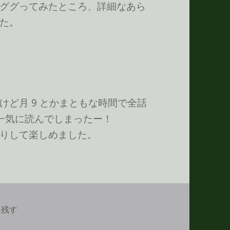
ググってみたところ、詳細なあら
た。
ど月 9 とかまともな時間で全話
一気に読んでしまったー！
りして楽しめました。
らすじを読みふける に
を残す