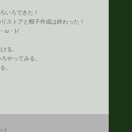
ろいろできた！
Book のリストアと帽子作成は終わった！
・ω・)ﾉ
続ける。
 でいろいろやってみる。
る。
1
メモ 20090731 への
ント