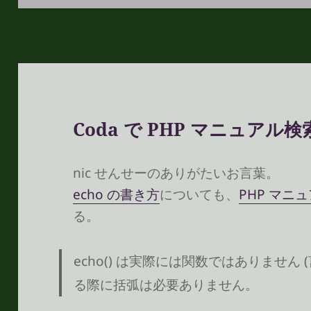
日:
ゴ
リ
ー
Coda で PHP マニュア
nic せんせーのありがたいお言葉。
echo の書き方
についても、
PHP マニ
る。
echo() は実際には関数ではありません
る際に括弧は必要ありません。