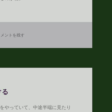
oreserver のメンテナンス情報 に
コメントを残す
ける
をやっていて、中途半端に見たり