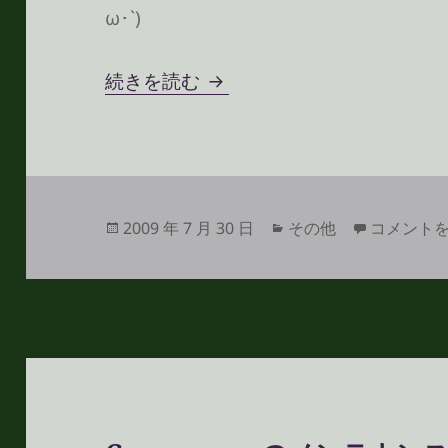
ω･`)
地下水で使える全自動洗濯
続きを読む
投
カ
地下水で使
2009 年 7 月 30 日
その他
コメント
稿
テ
日:
ゴ
リ
ー