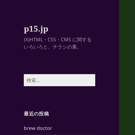
p15.jp
(X)HTML・CSS・CMS に関する
いろいろと、チラシの裏。
検
索:
最近の投稿
brew doctor