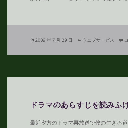
投
カ
C
2009 年 7 月 29 日
ウェブサービス
稿
テ
日:
ゴ
リ
ー
ドラマのあらすじを読みふ
最近夕方のドラマ再放送で僕の生きる道