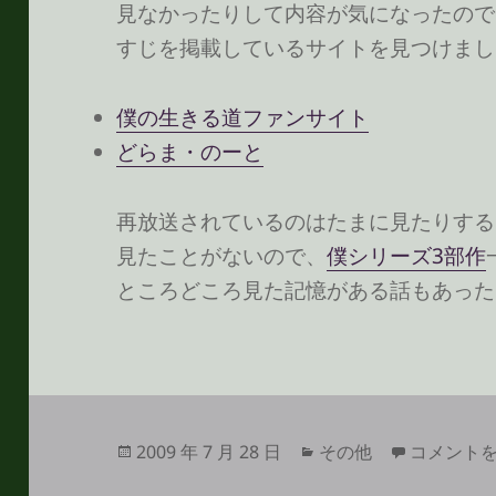
見なかったりして内容が気になったので
すじを掲載しているサイトを見つけまし
僕の生きる道ファンサイト
どらま・のーと
再放送されているのはたまに見たりするけ
見たことがないので、
僕シリーズ3部作
ところどころ見た記憶がある話もあった
投
カ
ドラマのあ
2009 年 7 月 28 日
その他
コメント
稿
テ