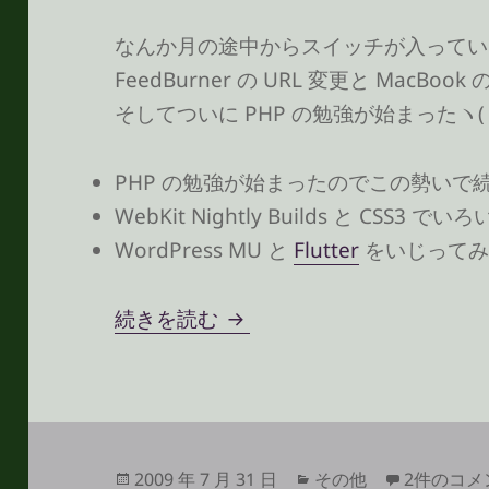
なんか月の途中からスイッチが入ってい
FeedBurner の URL 変更と Mac
そしてついに PHP の勉強が始まったヽ(
PHP の勉強が始まったのでこの勢いで
WebKit Nightly Builds と CSS3
WordPress MU と
Flutter
をいじってみ
やりたいことメモ 2009073
続きを読む
投
カ
やりたいこと
2009 年 7 月 31 日
その他
2件のコメ