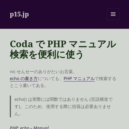
p15.jp
メニュ
ーとウ
ィジェ
ット
Coda で PHP マニュアル
検索を便利に使う
nic せんせーのありがたいお言葉。
echo の書き方
についても、
PHP マニュアル
で検索する
とこう書いてある。
echo() は実際には関数ではありません (言語構造で
す)。このため、使用する際に括弧は必要ありませ
ん。
PHP: echo – Manual