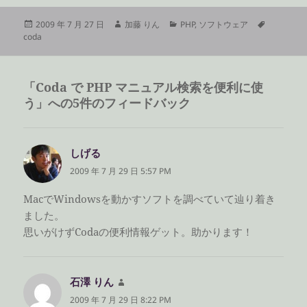
投
作
カ
タ
2009 年 7 月 27 日
加藤 りん
PHP
,
ソフトウェア
稿
成
テ
グ
coda
日:
者
ゴ
リ
ー
「Coda で PHP マニュアル検索を便利に使
う」への5件のフィードバック
しげる
よ
り:
2009 年 7 月 29 日 5:57 PM
MacでWindowsを動かすソフトを調べていて辿り着き
ました。
思いがけずCodaの便利情報ゲット。助かります！
石澤 りん
よ
り:
2009 年 7 月 29 日 8:22 PM