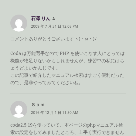
石澤 りん
よ
り:
2009 年 7 月 31 日 12:08 PM
コメントありがとうございますヽ(・ω・)ﾉ
Coda は万能選手なので PHP を使いこなす人にとっては
機能が物足りないかもしれませんが、練習中の私にはち
ょうどよいかんじです。
この記事で紹介したマニュアル検索はすごく便利だった
ので、是非やってみてくださいね。
Ｓａｍ
よ
り:
2016 年 12 月 1 日 11:50 AM
coda2.5.19を使っていて、本ページのphpマニュアル検
索の設定をしてみましたところ、上手く実行できません