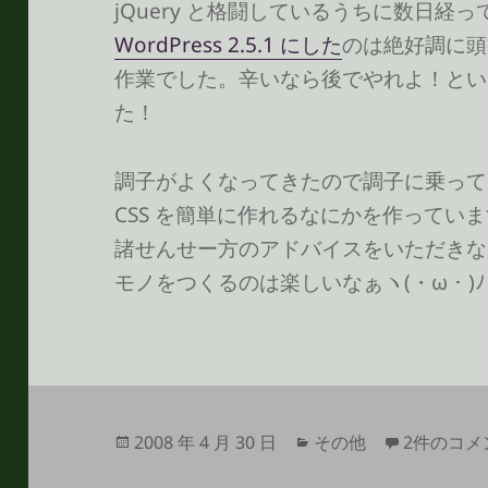
jQuery と格闘しているうちに数日経
WordPress 2.5.1 にした
のは絶好調に頭
作業でした。辛いなら後でやれよ！とい
た！
調子がよくなってきたので調子に乗って jQ
CSS を簡単に作れるなにかを作ってい
諸せんせー方のアドバイスをいただきなが
モノをつくるのは楽しいなぁヽ(・ω・)ﾉ
投
カ
連休は元気
2008 年 4 月 30 日
その他
2件のコメ
稿
テ