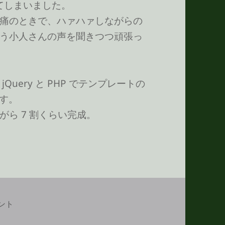
ってしまいました。
痛のときで、ハァハァしながらの
う小人さんの声を聞きつつ頑張っ
uery と PHP でテンプレートの
ます。
ら 7 割くらい完成。
に過ごそう への
ント