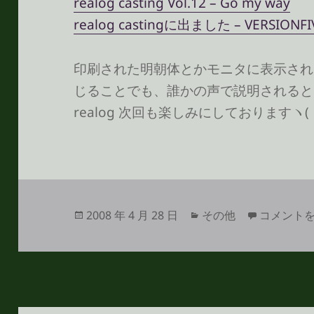
realog casting Vol.12 – Go my way
realog castingに出ました – VERSIONFI
印刷された明朝体とかモニタに表示される
じることでも、誰かの声で説明されると
realog 次回も楽しみにしておりますヽ(
投
カ
のっさんを
2008 年 4 月 28 日
その他
コメント
稿
テ
日:
ゴ
リ
ー