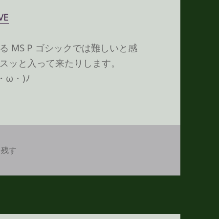
VE
 MS P ゴシックでは難しいと感
スッと入って来たりします。
・ω・)ﾉ
聴く に
を残す