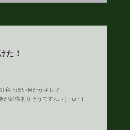
っけた！
虹色っぽい何かがキレイ。
画像が結構ありそうですねヽ(・ω・)