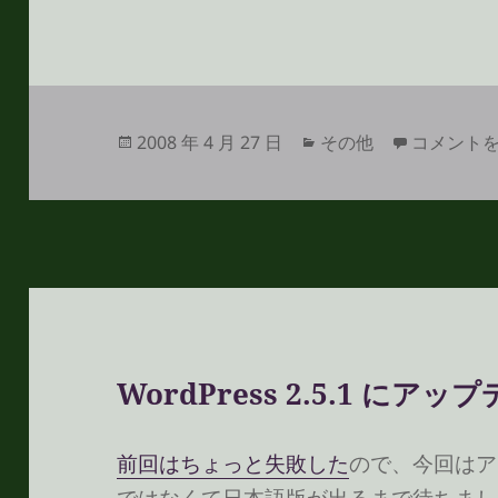
投
カ
新しい配布
2008 年 4 月 27 日
その他
コメント
稿
テ
日:
ゴ
リ
ー
WordPress 2.5.1 にアッ
前回はちょっと失敗した
ので、今回はア
ではなくて日本語版が出るまで待ちまし