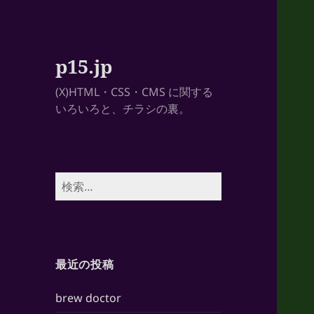
p15.jp
(X)HTML・CSS・CMS に関する
いろいろと、チラシの裏。
検
索:
最近の投稿
brew doctor