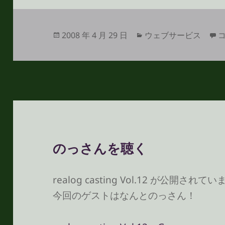
投
カ
G
2008 年 4 月 29 日
ウェブサービス
稿
テ
日:
ゴ
リ
ー
のっさんを聴く
realog casting Vol.12 が公開されて
今回のゲストはなんとのっさん！