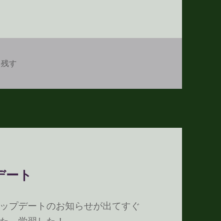
テンプレートができました に
を残す
プデート
ップデートのお知らせが出てすぐ
た。学習した！