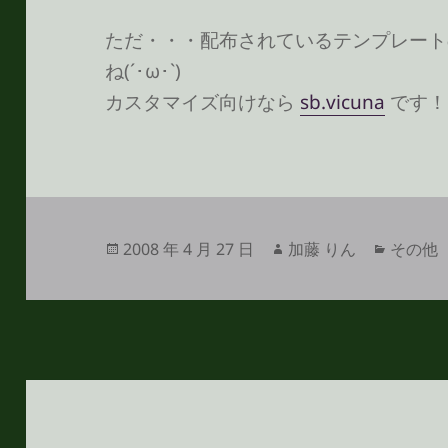
ただ・・・配布されているテンプレート
ね(´･ω･`)
カスタマイズ向けなら
sb.vicuna
です！
投
作
カ
2008 年 4 月 27 日
加藤 りん
その他
稿
成
テ
日:
者
ゴ
リ
ー