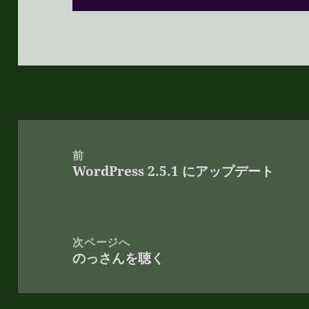
投
稿
前
WordPress 2.5.1 にアップデート
ナ
前
ビ
の
ゲ
投
ー
稿:
次ページへ
シ
のっさんを聴く
次
ョ
の
ン
投