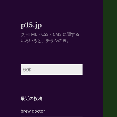
p15.jp
(X)HTML・CSS・CMS に関する
いろいろと、チラシの裏。
検
索:
最近の投稿
brew doctor