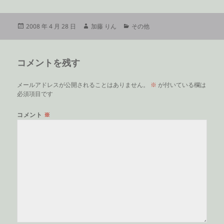
投
作
カ
2008 年 4 月 28 日
加藤 りん
その他
稿
成
テ
日:
者
ゴ
リ
コメントを残す
ー
メールアドレスが公開されることはありません。
※
が付いている欄は
必須項目です
コメント
※