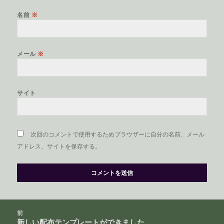
名前
※
メール
※
サイト
次回のコメントで使用するためブラウザーに自分の名前、メール
アドレス、サイトを保存する。
投
前
稿
新しい配布テンプレートができました
前