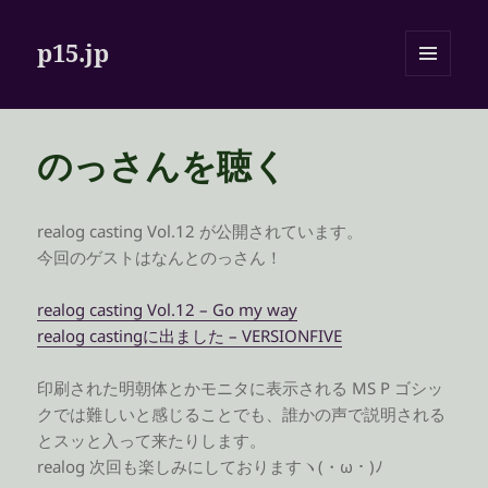
p15.jp
メニュ
ーとウ
ィジェ
ット
のっさんを聴く
realog casting Vol.12 が公開されています。
今回のゲストはなんとのっさん！
realog casting Vol.12 – Go my way
realog castingに出ました – VERSIONFIVE
印刷された明朝体とかモニタに表示される MS P ゴシッ
クでは難しいと感じることでも、誰かの声で説明される
とスッと入って来たりします。
realog 次回も楽しみにしておりますヽ(・ω・)ﾉ