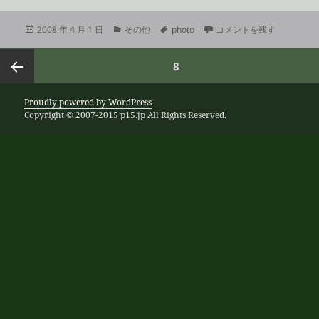
投
カ
タ
エイプリルフールなので嘘
2008 年 4 月 1 日
その他
photo
コメントを残す
稿
テ
グ
日:
ゴ
投
ページ
8
リ
稿
ー
の
前のペ
Proudly powered by WordPress
ペ
Copyright © 2007-2015 p15.jp All Rights Reserved.
ー
ージ
ジ
送
り