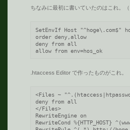
ちなみに最初に書いていたのはこれ。（
SetEnvIf Host "^hoge\.com$" ho
order deny,allow

deny from all

allow from env=hos_ok
.htaccess Editor で作ったものがこれ。
<Files ~ "^.(htaccess|htpasswd
deny from all

</Files>

RewriteEngine on

RewriteCond %{HTTP_HOST} ^(www
RewriteRule ^(.*) http://hoge.