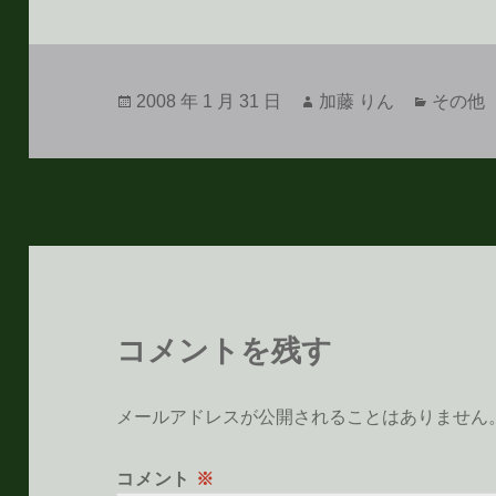
投
作
カ
2008 年 1 月 31 日
加藤 りん
その他
稿
成
テ
日:
者
ゴ
リ
ー
コメントを残す
メールアドレスが公開されることはありません
コメント
※