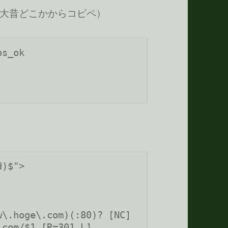
大昔どこかからコピペ）
s_ok

)$">

\.hoge\.com)(:80)? [NC]

com/$1 [R=301,L]
