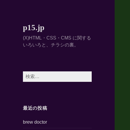
p15.jp
(X)HTML・CSS・CMS に関する
いろいろと、チラシの裏。
検
索:
最近の投稿
brew doctor