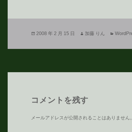
投
作
カ
2008 年 2 月 15 日
加藤 りん
WordPr
稿
成
テ
日:
者
ゴ
リ
ー
コメントを残す
メールアドレスが公開されることはありません