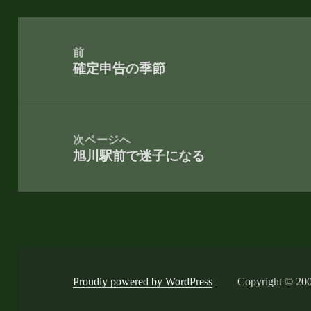
投
稿
前
確定申告の季節
ナ
前
ビ
の
ゲ
投
ー
稿:
次ページへ
旭川駅前で迷子になる
シ
次
ョ
の
ン
投
稿:
Proudly powered by WordPress
Copyright © 200