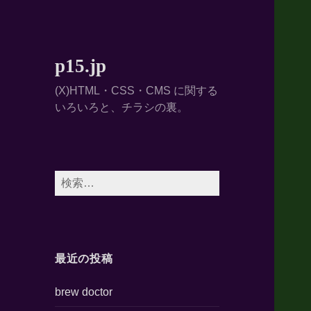
p15.jp
(X)HTML・CSS・CMS に関する
いろいろと、チラシの裏。
検
索:
最近の投稿
brew doctor