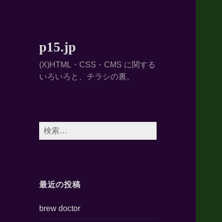
p15.jp
(X)HTML・CSS・CMS に関する
いろいろと、チラシの裏。
検
索:
最近の投稿
brew doctor