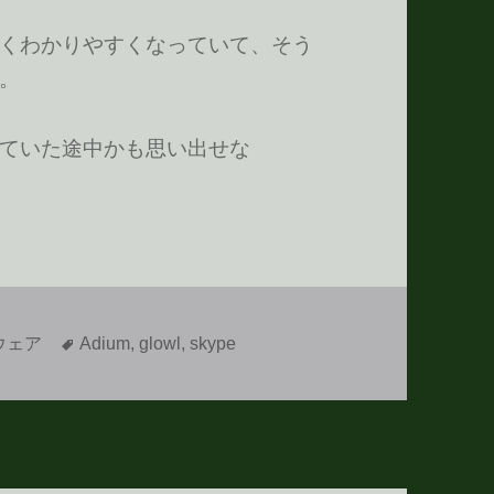
くわかりやすくなっていて、そう
。
ていた途中かも思い出せな
タ
ウェア
Adium
,
glowl
,
skype
グ