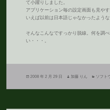
て小躍りしました。
アプリケーション毎の設定画面も見やす
いえば以前は日本語じゃなかったような
そんなこんなですっかり脱線。何を調べ
い・・・。
投
作
カ
2008 年 2 月 29 日
加藤 りん
ソフト
稿
成
テ
日:
者
ゴ
リ
ー