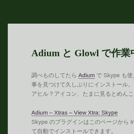
Adium と Glowl で作
調べものしてたら
Adium
で Skype
事を見つけて久しぶりにインストール。
アヒル？アイコン、たまに見るとめんこ
Adium – Xtras – View Xtra: Skype
Skype のプラグインはこのページから I
て自動でインストールできます。