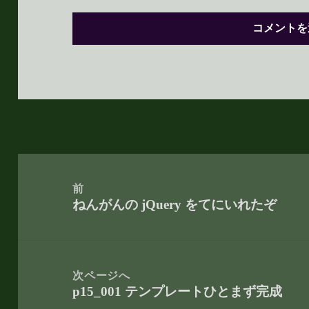
投
稿
前
ねんがんの jQuery をてにいれたぞ
ナ
前
ビ
の
ゲ
投
ー
稿:
次ページへ
p15_001 テンプレートひとまず完成
シ
次