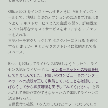
Office 2003 をインストールするときに IME もインスト
ールして、地域と言語のオプションの言語タブ詳細ボタ
ンより テキストサービスと入力言語 を開き、詳細設定
タブの 詳細なテキストサービスをオフにする にチェッ
クを入れる。
言語バーを右クリックして タスクバーに入れる を選択
すると
あ
とか
_A
とかがタスクトレイに収納されて省
スペース。
Excel を起動してライセンス認証しようとしたら、ライ
センス認証ウィザードは、
インターネットへの接続を検
出できませんでした。お使いのコンピュータのインター
ネットへの接続が正しく機能していることを確認し、し
ばらくしてから再度処理を実行してみてください。
と表
示されて認証作業ができなかったので電話でライセンス
認証を行った。
自動受付で確認 ID を入力したけどエラーになってしま