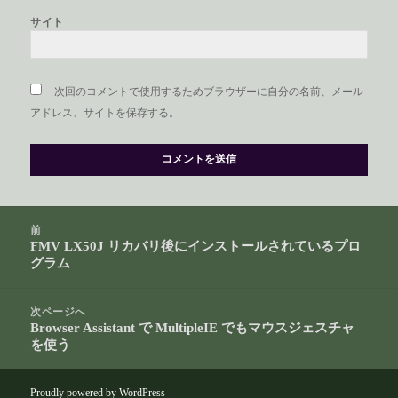
サイト
次回のコメントで使用するためブラウザーに自分の名前、メール
アドレス、サイトを保存する。
投
前
稿
FMV LX50J リカバリ後にインストールされているプロ
前
ナ
グラム
の
ビ
投
ゲ
稿:
次ページへ
ー
Browser Assistant で MultipleIE でもマウスジェスチャ
次
を使う
シ
の
ョ
投
ン
稿:
Proudly powered by WordPress