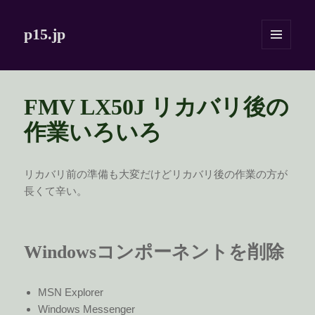
p15.jp
メニュ
ーとウ
ィジェ
ット
FMV LX50J リカバリ後の
作業いろいろ
リカバリ前の準備も大変だけどリカバリ後の作業の方が
長くて辛い。
Windowsコンポーネントを削除
MSN Explorer
Windows Messenger