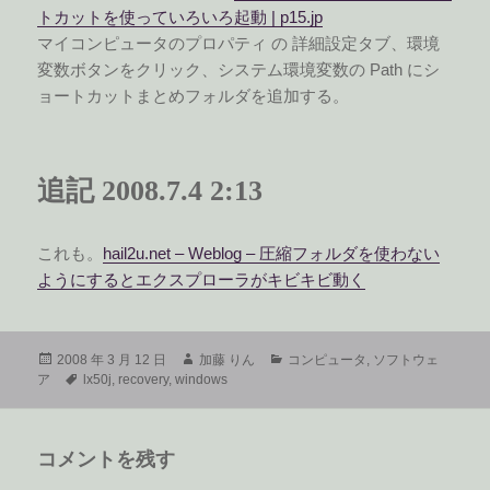
トカットを使っていろいろ起動 | p15.jp
マイコンピュータのプロパティ の 詳細設定タブ、環境
変数ボタンをクリック、システム環境変数の Path にシ
ョートカットまとめフォルダを追加する。
追記 2008.7.4 2:13
これも。
hail2u.net – Weblog – 圧縮フォルダを使わない
ようにするとエクスプローラがキビキビ動く
投
作
カ
2008 年 3 月 12 日
加藤 りん
コンピュータ
,
ソフトウェ
稿
タ
成
テ
ア
lx50j
,
recovery
,
windows
日:
グ
者
ゴ
リ
ー
コメントを残す