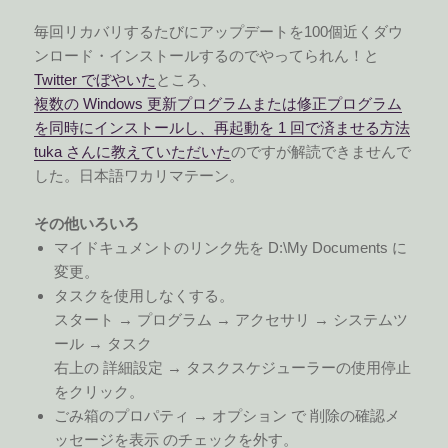
毎回リカバリするたびにアップデートを100個近くダウ
ンロード・インストールするのでやってられん！と
Twitter でぼやいた
ところ、
複数の Windows 更新プログラムまたは修正プログラム
を同時にインストールし、再起動を 1 回で済ませる方法
tuka さんに教えていただいた
のですが解読できませんで
した。日本語ワカリマテーン。
その他いろいろ
マイドキュメントのリンク先を D:\My Documents に
変更。
タスクを使用しなくする。
スタート → プログラム → アクセサリ → システムツ
ール → タスク
右上の 詳細設定 → タスクスケジューラーの使用停止
をクリック。
ごみ箱のプロパティ → オプション で 削除の確認メ
ッセージを表示 のチェックを外す。