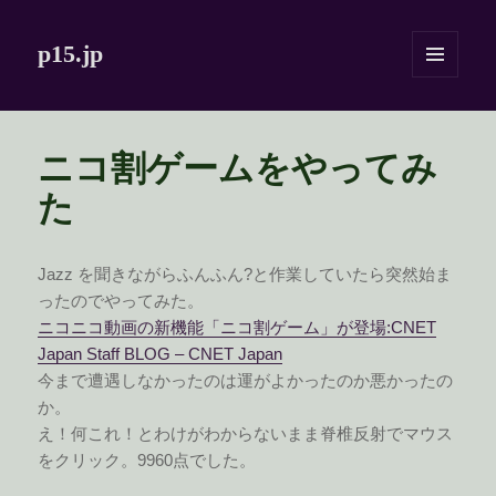
p15.jp
メニュ
ーとウ
ィジェ
ット
ニコ割ゲームをやってみ
た
Jazz を聞きながらふんふん?と作業していたら突然始ま
ったのでやってみた。
ニコニコ動画の新機能「ニコ割ゲーム」が登場:CNET
Japan Staff BLOG – CNET Japan
今まで遭遇しなかったのは運がよかったのか悪かったの
か。
え！何これ！とわけがわからないまま脊椎反射でマウス
をクリック。9960点でした。