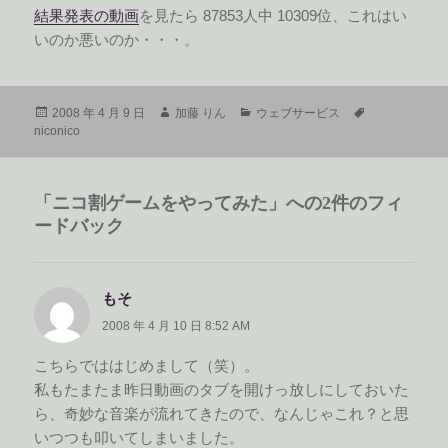
結果発表の動画
を見たら 87853人中 10309位、これはい
いのか悪いのか・・・。
投
作
カ
タ
2008 年 4 月 9 日
加藤 りん
ウェブサービス
稿
成
テ
グ
niconico
日:
者
ゴ
リ
ー
「ニコ割ゲームをやってみた」への2件のフィ
ードバック
もそ
よ
り:
2008 年 4 月 10 日 8:52 AM
こちらでははじめまして（笑）。
私もたまたま昨日動画のタブを開けっ放しにしておいた
ら、奇妙な音楽が流れてきたので、なんじゃこれ？と思
いつつも叩いてしまいました。