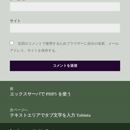
サイト
次回のコメントで使用するためブラウザーに自分の名前、メール
アドレス、サイトを保存する。
投
前
稿
エックスサーバで PHP5 を使う
前
ナ
の
ビ
投
次ページへ
ゲ
テキストエリアでタブ文字を入力 Tabinta
稿:
次
ー
の
シ
投