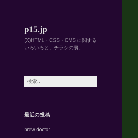
p15.jp
(X)HTML・CSS・CMS に関する
いろいろと、チラシの裏。
検
索:
最近の投稿
brew doctor