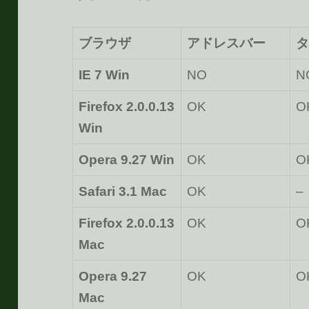
ブラウザ
アドレスバー
タ
IE 7 Win
NO
N
Firefox 2.0.0.13
OK
O
Win
Opera 9.27 Win
OK
O
Safari 3.1 Mac
OK
–
Firefox 2.0.0.13
OK
O
Mac
Opera 9.27
OK
O
Mac