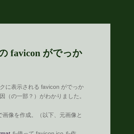
 favicon がでっか
表示される favicon がでっか
因（の一部？）がわかりました。
 とか）で画像を作成。（以下、元画像と
rmat
を使って favicon.ico を作