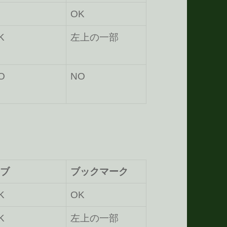
OK
K
左上の一部
O
NO
ブ
ブックマーク
K
OK
K
左上の一部