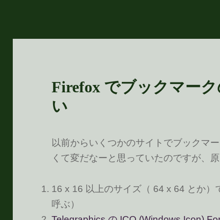
Firefox でブックマークの
い
以前からいくつかのサイトでブックマークに
くて変だなーと思っていたのですが、原
16 x 16 以上のサイズ（ 64 x 64
呼ぶ）
Telegraphics の ICO (Windows Icon) Fo