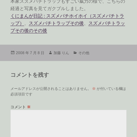
本家スズメバチトラップもすごい威力の様で、こちらの
経過と写真を見てガクブルしました。
くにまんが日記 : スズメバチホイホイ（スズメバチトラ
ップ）
、
スズメバチトラップその後
、
スズメバチトラッ
プその後のその後
投
作
カ
2008 年 7 月 8 日
加藤 りん
その他
稿
成
テ
日:
者
ゴ
リ
コメントを残す
ー
メールアドレスが公開されることはありません。
※
が付いている欄は
必須項目です
コメント
※