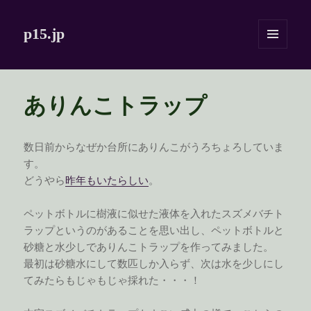
p15.jp
メニュ
ーとウ
ィジェ
ット
ありんこトラップ
数日前からなぜか台所にありんこがうろちょろしていま
す。
どうやら
昨年もいたらしい
。
ペットボトルに樹液に似せた液体を入れたスズメバチト
ラップというのがあることを思い出し、ペットボトルと
砂糖と水少しでありんこトラップを作ってみました。
最初は砂糖水にして数匹しか入らず、次は水を少しにし
てみたらもじゃもじゃ採れた・・・！