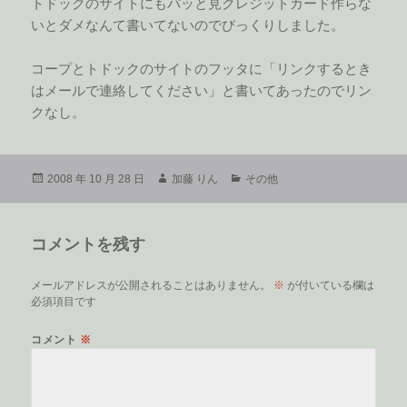
トドックのサイトにもパッと見クレジットカード作らな
いとダメなんて書いてないのでびっくりしました。
コープとトドックのサイトのフッタに「リンクするとき
はメールで連絡してください」と書いてあったのでリン
クなし。
投
作
カ
2008 年 10 月 28 日
加藤 りん
その他
稿
成
テ
日:
者
ゴ
リ
コメントを残す
ー
メールアドレスが公開されることはありません。
※
が付いている欄は
必須項目です
コメント
※