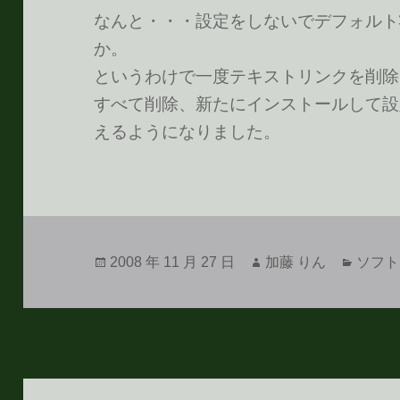
なんと・・・設定をしないでデフォルト
か。
というわけで一度テキストリンクを削除してから p
すべて削除、新たにインストールして設
えるようになりました。
投
作
カ
2008 年 11 月 27 日
加藤 りん
ソフト
稿
成
テ
日:
者
ゴ
リ
ー