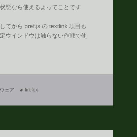
状態なら使えるよってことです
ref.js の textlink 項目も
定ウインドウは触らない作戦で使
タ
ウェア
firefox
グ