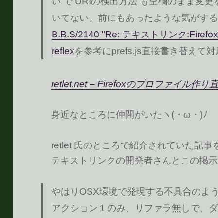
い で URIの検出方法 も空欄のまま
いてない。前にもあったような気がする
B.B.S/2140 "Re: テキストリンク:Firefox
reflex
を参考にprefs.js直接書き替えて
retlet.net – Firefoxのプロファイル作り
身近なところに仲間がいたヽ(・ω・)ﾉ
retlet 氏のところで紹介されていた記
テキストリンクの開発者さんとこの掲示
やはりOSX環境で発現する不具合のよ
アクション１のみ、リファラ無しで、ダ