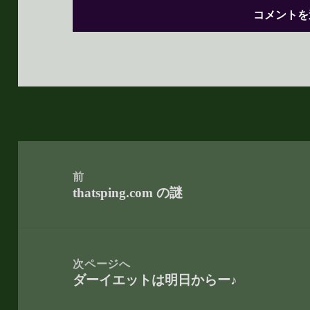
投
稿
前
thatsping.com の謎
ナ
前
ビ
の
ゲ
投
ー
稿:
次ページへ
ダーイエットは明日からー♪
シ
次
ョ
の