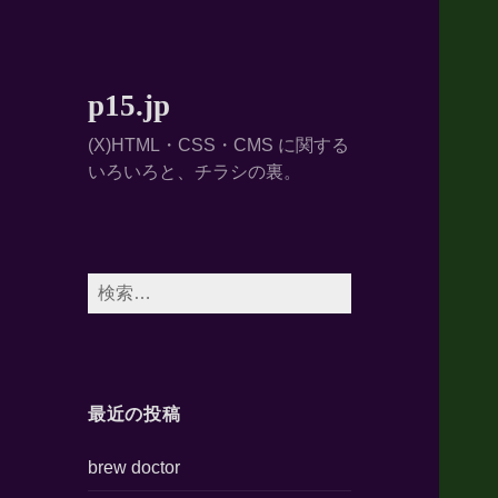
p15.jp
(X)HTML・CSS・CMS に関する
いろいろと、チラシの裏。
検
索:
最近の投稿
brew doctor