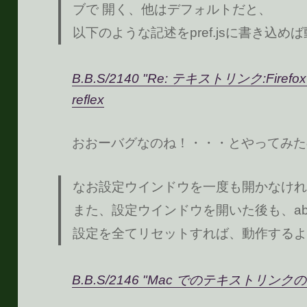
ブで 開く、他はデフォルトだと、
以下のような記述をpref.jsに書き込め
B.B.S/2140 "Re: テキストリンク:Firefox
reflex
おおーバグなのね！・・・とやってみた
なお設定ウインドウを一度も開かなけれ
また、設定ウインドウを開いた後も、abou
設定を全てリセットすれば、動作するよ
B.B.S/2146 "Mac でのテキストリンクの不具合"