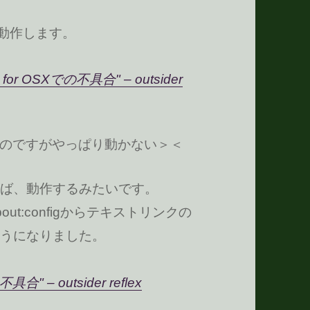
ば動作します。
 for OSXでの不具合" – outsider
のですがやっぱり動かない＞＜
ば、動作するみたいです。
t:configからテキストリンクの
うになりました。
 – outsider reflex