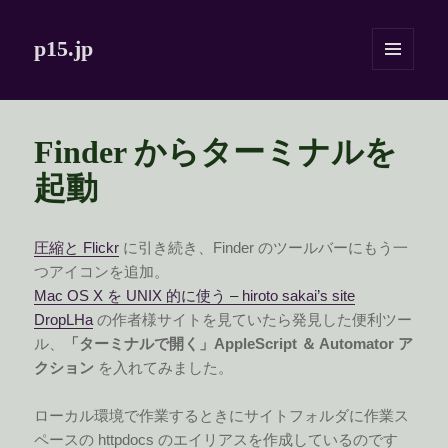
p15.jp
メニュ
ーとウ
ィジェ
ット
Finder からターミナルを
起動
圧縮と Flickr
に引き続き、Finder のツールバーにもう一
つアイコンを追加。
Mac OS X を UNIX 的に使う – hiroto sakai’s site
DropLHa
の作者様サイトを見ていたら発見した便利ツー
ル、
「ターミナルで開く」AppleScript ＆ Automator ア
クション
を入れてみました。
ローカル環境で作業するときにサイトフォルダに作業ス
ペースの httpdocs のエイリアスを作成しているのです