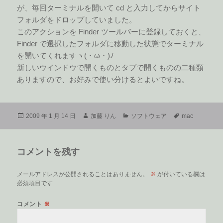
が、毎回ターミナルを開いて cd と入力してからサイト
フォルダをドロップしていました。
このアクションを Finder ツールバーに登録しておくと、
Finder で選択したフォルダに移動した状態でターミナル
を開いてくれますヽ(・ω・)ﾉ
新しいウインドウで開くものとタブで開くものの二種類
ありますので、お好みで使い分けるとよいですね。
投
作
カ
タ
2009 年 1 月 14 日
加藤 りん
ソフトウェア
mac
稿
成
テ
グ
日:
者
ゴ
リ
コメントを残す
ー
メールアドレスが公開されることはありません。
※
が付いている欄は
必須項目です
コメント
※