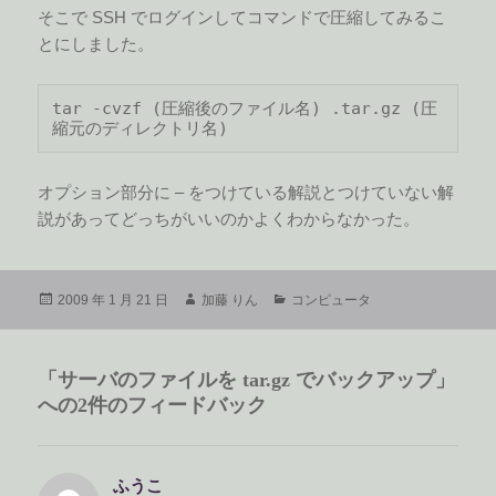
そこで SSH でログインしてコマンドで圧縮してみるこ
とにしました。
tar -cvzf (圧縮後のファイル名) .tar.gz (圧
縮元のディレクトリ名)
オプション部分に – をつけている解説とつけていない解
説があってどっちがいいのかよくわからなかった。
投
作
カ
2009 年 1 月 21 日
加藤 りん
コンピュータ
稿
成
テ
日:
者
ゴ
リ
「サーバのファイルを tar.gz でバックアップ」
ー
への2件のフィードバック
ふうこ
よ