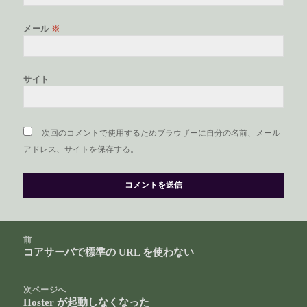
メール
※
サイト
次回のコメントで使用するためブラウザーに自分の名前、メール
アドレス、サイトを保存する。
投
前
稿
コアサーバで標準の URL を使わない
前
ナ
の
ビ
投
次ページへ
ゲ
Hoster が起動しなくなった
稿:
次