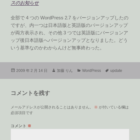
スのお知らせ
全部で 4 つの WordPress 2.7 をバージョンアップしたの
ですが、内一つは日本語版と英語版のバージョンアップ
が両方表示され、その他 3 つでは英語版にバージョンア
ップ後日本語版へバージョンアップとなりました。どう
いう基準なのかわからんけど無事終わった。
投
作
カ
タ
2009 年 2 月 14 日
加藤 りん
WordPress
update
稿
成
テ
グ
日:
者
ゴ
リ
コメントを残す
ー
メールアドレスが公開されることはありません。
※
が付いている欄は
必須項目です
コメント
※