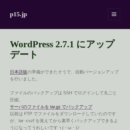
p15.jp
メニュ
ーとウ
ィジェ
ット
WordPress 2.7.1 にアップ
デート
日本語版
の準備ができたそうで、自動バージョンアップ
を行いました。
ファイルのバックアップは SSH でログインして丸ごと
圧縮。
サーバのファイルを tar.gz でバックアップ
以前は FTP でファイルをダウンロードしていたのです
が、tar -cvzf を覚えてから素早くバックアップできるよ
うになってうれしいですヽ(・ω・)ﾉ