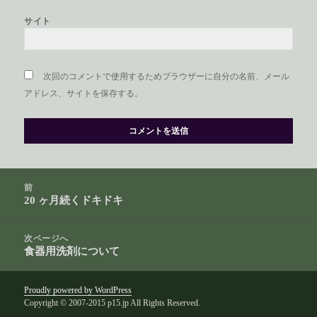
サイト
次回のコメントで使用するためブラウザーに自分の名前、メール
アドレス、サイトを保存する。
投
前
稿
20 ヶ月続くドキドキ
前
ナ
の
ビ
投
次ページへ
ゲ
食器用洗剤について
稿:
次
ー
の
シ
投
Proudly powered by WordPress
ョ
Copyright © 2007-2015 p15.jp All Rights Reserved.
稿:
ン