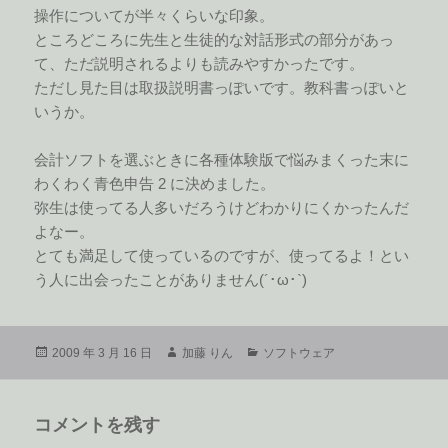
操作についてが半々くらいな印象。
ところどころに先生と生徒的な対話形式の部分があっ
て、ただ説明されるよりも読みやすかったです。
ただし見た目は取扱説明書っぽいです。教科書っぽいと
いうか。
会計ソフトを選ぶときに各種体験版で悩みまくった末に
わくわく青色申告 2 に決めました。
弥生は使ってる人多いだろうけどわかりにくかったんだ
よなー。
とても満足して使っているのですが、使ってるよ！とい
う人に出会ったことがありません(´･ω･`)
投
作
カ
2009 年 3 月 16 日
加藤 りん
ソフトウェア
稿
成
テ
日:
者
ゴ
リ
コメントを残す
ー