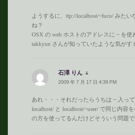
ようするに、ttp://localhost/~fuc
ね？
OSX の web ホストのアドレスに ~
takkyun さんが知っていたような気が
石澤 りん
よ
り:
2009 年 7 月 17 日 4:39 PM
あれ・・・それだったらうちは ~ 入っ
localhost/ と localhost/~user/ で
の方を使ってるんだけどそういう問題で