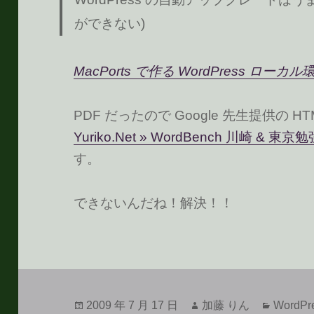
ができない)
MacPorts で作る WordPress ローカル
PDF だったので Google 先生提供の 
Yuriko.Net » WordBench 川崎 & 
す。
できないんだね！解決！！
投
作
カ
2009 年 7 月 17 日
加藤 りん
WordPr