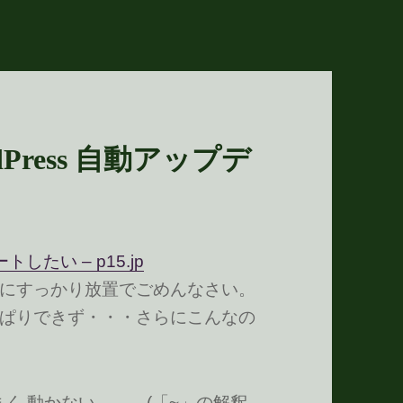
Press 自動アップデ
したい – p15.jp
にすっかり放置でごめんなさい。
ぱりできず・・・さらにこんなの
うまく 動かない……。(「~」の解釈