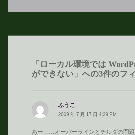
稿
成
テ
日:
者
ゴ
リ
ー
「ローカル環境では WordP
ができない」への3件のフ
ふうこ
よ
り:
2009 年 7 月 17 日 4:29 PM
あー……オーバーラインとチルダの問題