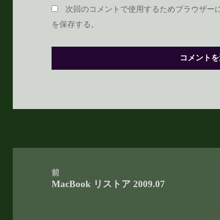
次回のコメントで使用するためブラウザー
を保存する。
投
稿
前
MacBook リストア 2009.07
ナ
前
ビ
の
ゲ
投