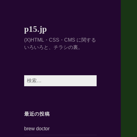
p15.jp
(X)HTML・CSS・CMS に関する
いろいろと、チラシの裏。
検
索:
最近の投稿
brew doctor