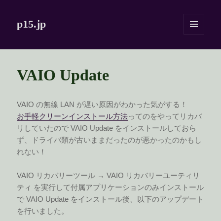
p15.jp
メニュ
ーとウ
ィジェ
ット
VAIO Update
VAIO の無線 LAN が遅い原因がわかった気がする！
お手軽クリーンインストール方法
ってのをやってリカバ
リしていたので VAIO Update をインストールしておら
ず、ドライバ類が古いままだったのが悪かったのかもし
れない！
VAIO リカバリーツール → VAIO リカバリーユーティリ
ティ を実行して付属アプリケーションのみインストール
で VAIO Update をインストール後、以下のアップデート
を行いました。