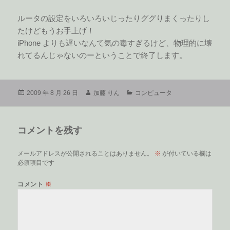
ルータの設定をいろいろいじったりググりまくったりし
たけどもうお手上げ！
iPhone よりも遅いなんて気の毒すぎるけど、物理的に壊
れてるんじゃないのーということで終了します。
投
作
カ
2009 年 8 月 26 日
加藤 りん
コンピュータ
稿
成
テ
日:
者
ゴ
リ
コメントを残す
ー
メールアドレスが公開されることはありません。
※
が付いている欄は
必須項目です
コメント
※