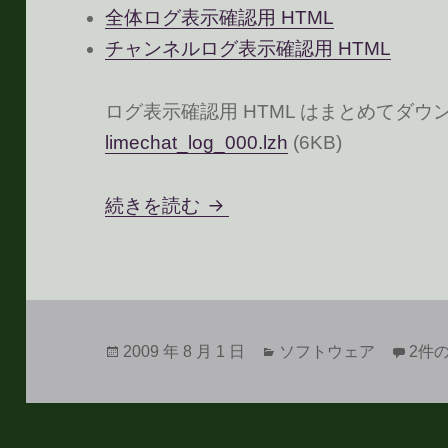
全体ログ表示確認用 HTML
チャンネルログ表示確認用 HTML
ログ表示確認用 HTML はまとめてダ
limechat_log_000.lzh
(6KB)
LimeChat for OSX のテ
続きを読む
投
カ
Lim
2009 年 8 月 1 日
ソフトウェア
2件
稿
テ
日:
ゴ
リ
ー