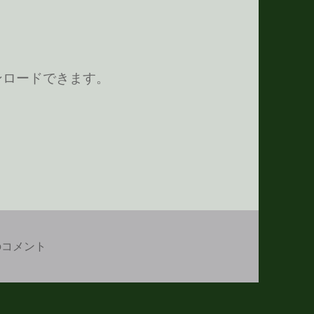
ウンロードできます。
ーマを作ろう
eChat for OSX のテーマを作ろう への
のコメント