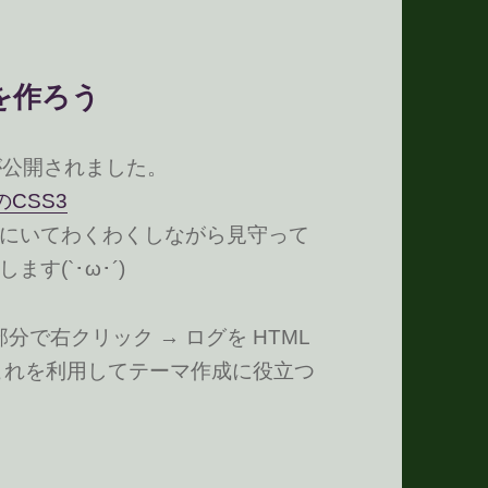
ーマを作ろう
 テーマが公開されました。
のCSS3
にいてわくわくしながら見守って
す(`･ω･´)ゞ
表示部分で右クリック → ログを HTML
これを利用してテーマ作成に役立つ