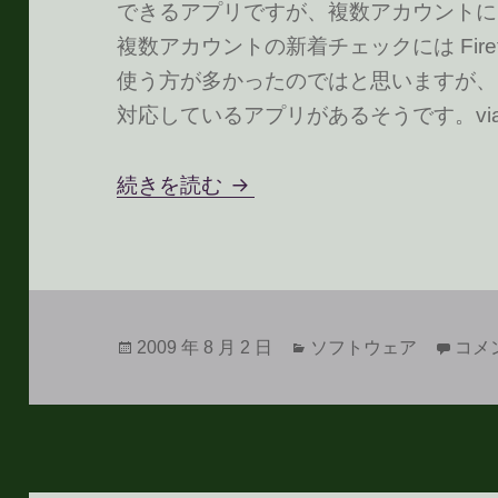
できるアプリですが、複数アカウントに
複数アカウントの新着チェックには Fire
使う方が多かったのではと思いますが、
対応しているアプリがあるそうです。vi
Google Notifier のアイコ
続きを読む
投
カ
Goo
2009 年 8 月 2 日
ソフトウェア
コメ
稿
テ
日:
ゴ
リ
ー