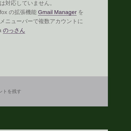
は対応していません。
fox の拡張機能
Gmail Manager
を
メニューバーで複数アカウントに
a
のっさん
ン差し替え
gle Notifier のアイコン差し替え に
ントを残す