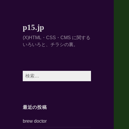
p15.jp
(X)HTML・CSS・CMS に関する
いろいろと、チラシの裏。
検
索:
最近の投稿
brew doctor