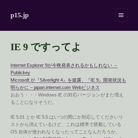
p15.jp
メニュ
ーとウ
ィジェ
ット
IE 9 ですってよ
Internet Explorer 9が今晩発表されるかもしれない －
Publickey
Microsoft が『Silverlight 4』を披露、『IE 9』開発状況も
明らかに – japan.internet.com Webビジネス
おおう・・・Windows IE の対応バージョンがまた増え
ることになりそうだ。
IE 5.01 とか IE 5.5 はいつの間にか対応してくださいリ
ストから消えているけど、これは標準で搭載している
OS 自体が使われなくなったってことなんだろうか。