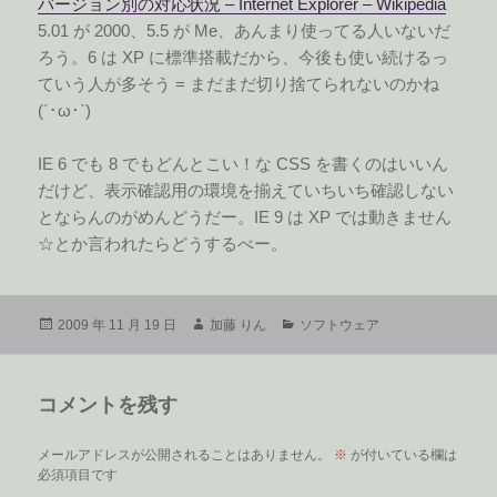
バージョン別の対応状況 – Internet Explorer – Wikipedia
5.01 が 2000、5.5 が Me、あんまり使ってる人いないだ
ろう。6 は XP に標準搭載だから、今後も使い続けるっ
ていう人が多そう = まだまだ切り捨てられないのかね
(´･ω･`)
IE 6 でも 8 でもどんとこい！な CSS を書くのはいいん
だけど、表示確認用の環境を揃えていちいち確認しない
とならんのがめんどうだー。IE 9 は XP では動きません
☆とか言われたらどうするべー。
投
作
カ
2009 年 11 月 19 日
加藤 りん
ソフトウェア
稿
成
テ
日:
者
ゴ
リ
コメントを残す
ー
メールアドレスが公開されることはありません。
※
が付いている欄は
必須項目です