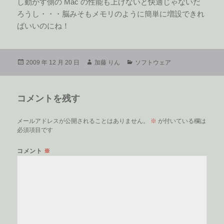
し動かす側の Mac の性能も上げないと快適じゃないだ
ろうし・・・脳みそもメモリのように簡単に増設できれ
ばいいのにね！
投
作
カ
2009 年 12 月 20 日
加藤 りん
ソフトウェア
稿
成
テ
日:
者
ゴ
リ
コメントを残す
ー
メールアドレスが公開されることはありません。
※
が付いている欄は
必須項目です
コメント
※