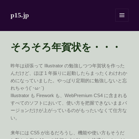
p15.jp
メニュ
ーとウ
ィジェ
ット
そろそろ年賀状を・・・
昨年は頑張って Illustrator の勉強しつつ年賀状を作った
んだけど、ほぼ 1 年振りに起動したらまったくわけわか
めになっていました。やっぱり定期的に勉強しないと忘
れちゃう(´･ω･`)
Illustrator も Firework も、WebPremium CS4 に含まれる
すべてのソフトにおいて、使い方を把握できないままバ
ージョンだけが上がっているのがもったいなくて仕方な
い。
来年には CS5 が出るだろうし、機能や使い方もそうだ