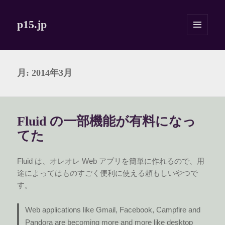
p15.jp
メニュ
ーとウ
ィジェ
ット
月:
2014年3月
Fluid の一部機能が有料になっ
てた
Fluid は、オレオレ Web アプリを簡単に作れるので、用
途によってはものすごく便利に使える頼もしいやつで
す。
Web applications like Gmail, Facebook, Campfire and
Pandora are becoming more and more like desktop