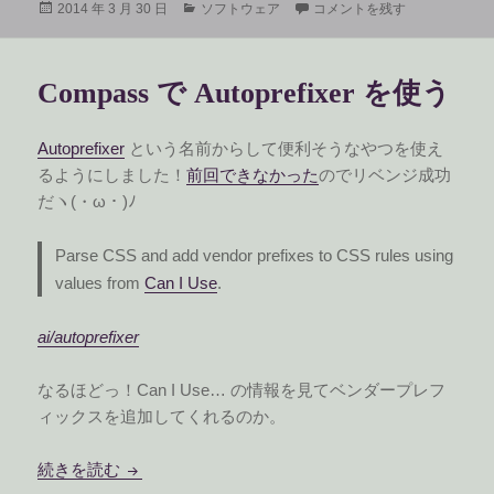
投
カ
Fluid の一部機能が有料になっ
2014 年 3 月 30 日
ソフトウェア
コメントを残す
稿
テ
日:
ゴ
リ
Compass で Autoprefixer を使う
ー
Autoprefixer
という名前からして便利そうなやつを使え
るようにしました！
前回できなかった
のでリベンジ成功
だヽ(・ω・)ﾉ
Parse CSS and add vendor prefixes to CSS rules using
values from
Can I Use
.
ai/autoprefixer
なるほどっ！Can I Use… の情報を見てベンダープレフ
ィックスを追加してくれるのか。
Compass で Autoprefixer を使う
続きを読む