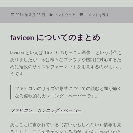
投
カ
Compass で Autoprefixer を
2014 年 3 月 28 日
ソフトウェア
コメントを残す
稿
テ
日:
ゴ
リ
favicon についてのまとめ
ー
favicon といえば 16 x 16 のちっこい画像、という時代も
ありましたが、今は様々なブラウザや機能に対応するた
めに複数のサイズやフォーマットを用意するのがよいよ
うです。
ファビコンのサイズや形式についての読むと頭が痛く
なる偏執的なカンニング・ペーパーです。
ファビコン・カンニング・ペーパー
あちこちに書かれている（古いかもしれない）情報を見
るよりも、ここをチェックするのがいいんじゃないかと