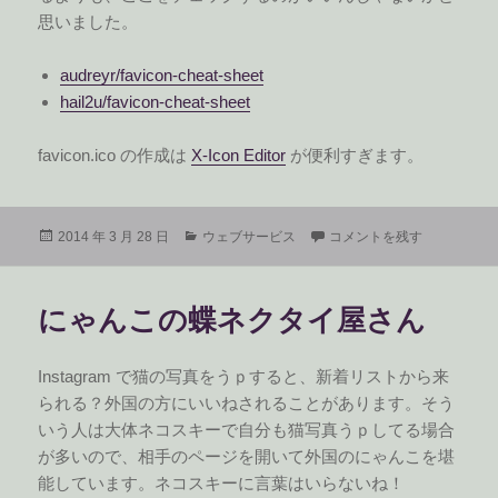
思いました。
audreyr/favicon-cheat-sheet
hail2u/favicon-cheat-sheet
favicon.ico の作成は
X-Icon Editor
が便利すぎます。
投
カ
favicon についてのまとめ 
2014 年 3 月 28 日
ウェブサービス
コメントを残す
稿
テ
日:
ゴ
リ
にゃんこの蝶ネクタイ屋さん
ー
Instagram で猫の写真をうｐすると、新着リストから来
られる？外国の方にいいねされることがあります。そう
いう人は大体ネコスキーで自分も猫写真うｐしてる場合
が多いので、相手のページを開いて外国のにゃんこを堪
能しています。ネコスキーに言葉はいらないね！