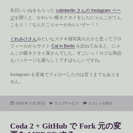
先日いいねをもらった
catinberlin さんの Instagram ペー
ジ
を開くと、かわいい蝶ネクタイをしたにゃんこがてん
こもり！！なんだこりゃーかわいいぞー！！
ぐれみけさん
みたいなステキ猫写真の人かと思ってプロ
フィールからサイト
Cat in Berlin
を訪ねてみると、にゃ
んこの蝶ネクタイ屋さんでした。すごいっ！ロゴも商品
もパッケージも愛らしくてすばらしいですね。
Instagram を音速でフォローしたのは言うまでもありま
せん。
投
カ
にゃんこの蝶ネクタイ屋さん
2014 年 3 月 28 日
ウェブサービス
コメントを残す
稿
テ
日:
ゴ
リ
Coda 2 + GitHub で Fork 元の変
ー