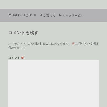
投
作
カ
2014 年 3 月 22 日
加藤 りん
ウェブサービス
稿
成
テ
日:
者
ゴ
リ
コメントを残す
ー
メールアドレスが公開されることはありません。
※
が付いている欄は
必須項目です
コメント
※