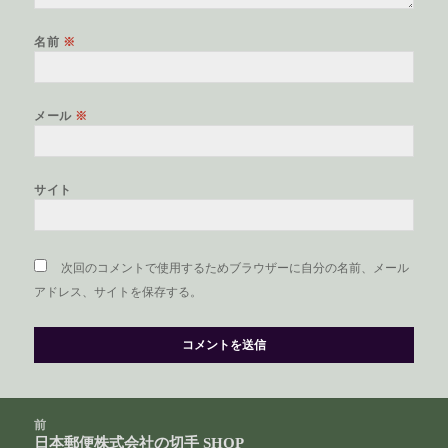
名前
※
メール
※
サイト
次回のコメントで使用するためブラウザーに自分の名前、メール
アドレス、サイトを保存する。
投
前
稿
日本郵便株式会社の切手 SHOP
前