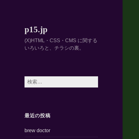
p15.jp
(X)HTML・CSS・CMS に関する
いろいろと、チラシの裏。
検
索:
最近の投稿
brew doctor