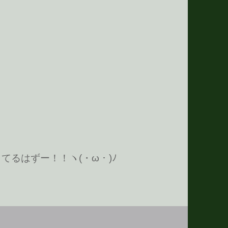
きてるはずー！！ヽ(・ω・)ﾉ