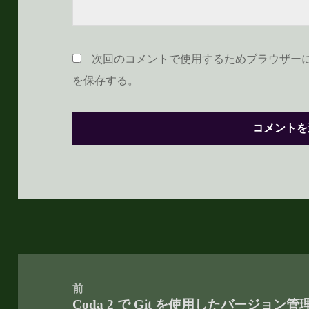
次回のコメントで使用するためブラウザー
を保存する。
投
稿
前
Coda 2 で Git を使用したバージョン管
ナ
前