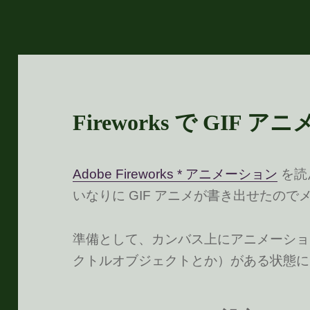
Fireworks で GIF アニ
Adobe Fireworks * アニメーション
を読
いなりに GIF アニメが書き出せたので
準備として、カンバス上にアニメーショ
クトルオブジェクトとか）がある状態に