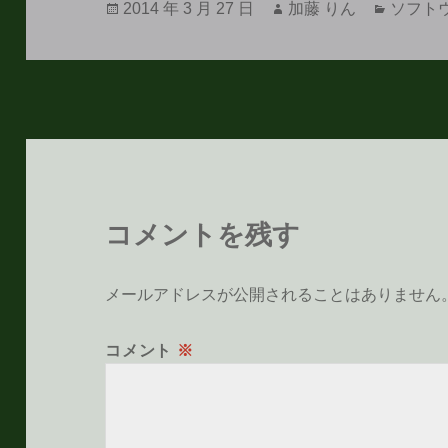
投
作
カ
2014 年 3 月 27 日
加藤 りん
ソフト
稿
成
テ
日:
者
ゴ
リ
ー
コメントを残す
メールアドレスが公開されることはありません
コメント
※