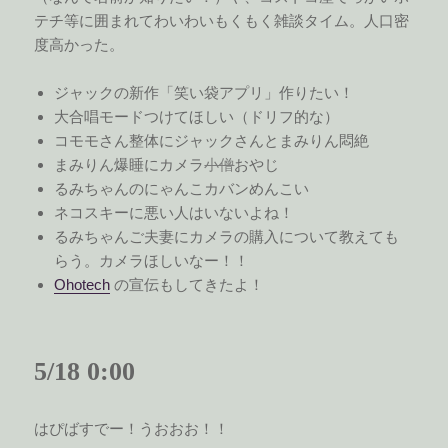
テチ等に囲まれてわいわいもくもく雑談タイム。人口密
度高かった。
ジャックの新作「笑い袋アプリ」作りたい！
大合唱モードつけてほしい（ドリフ的な）
コモモさん整体にジャックさんとまみりん悶絶
まみりん爆睡にカメラ
小僧
おやじ
るみちゃんのにゃんこカバンめんこい
ネコスキーに悪い人はいないよね！
るみちゃんご夫妻にカメラの購入について教えても
らう。カメラほしいなー！！
Ohotech
の宣伝もしてきたよ！
5/18 0:00
はぴばすでー！うおおお！！