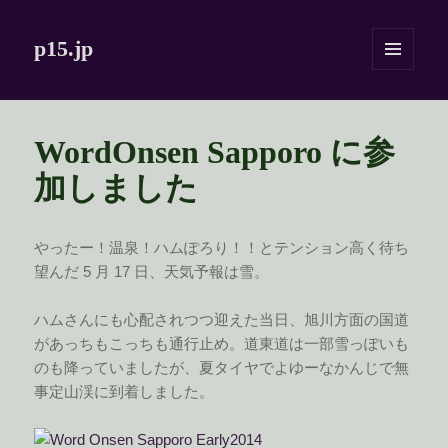
p15.jp
メニュ
ーとウ
ィジェ
ット
WordOnsen Sapporo に参
加しました
やったー！温泉！ハムぽろり！！とテンション高く待ち
望んだ 5 月 17 日、天気予報は雪。
ハムさんにも心配されつつ迎えた当日、旭川方面の国道
があっちもこっちも通行止め。道東道は一部雪っぽいも
のも降っていましたが、夏タイヤでよゆーなかんじで無
事定山渓に到着しました。