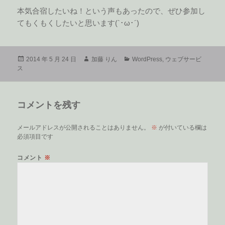
本気合宿したいね！という声もあったので、ぜひ参加し
てもくもくしたいと思います(`･ω･´)ゞ
投
作
カ
2014 年 5 月 24 日
加藤 りん
WordPress
,
ウェブサービ
稿
成
テ
ス
日:
者
ゴ
リ
ー
コメントを残す
メールアドレスが公開されることはありません。
※
が付いている欄は
必須項目です
コメント
※