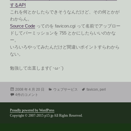
するAPI
これを何とかしたらできそうなんだけど、その何とかが
わからん。
Source Code
ってのを favicon.cgi って名前でアップロー
ドしてパーミッションを 755 とかにしたらいいのかな
ー。
いろいろやってみたんだけど間違いポイントすらわから
ない。
勉強して出直します(´･ω･`)
投
カ
タ
2008 年 4 月 20 日
ウェブサービス
favicon
,
perl
稿
favicon API を自分のサーバに置きたい への
テ
グ
4件のコメント
日:
ゴ
リ
ー
Proudly powered by WordPress
Copyright © 2007-2015 p15.jp All Rights Reserved.