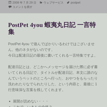
投
カ
タ
2008 年 7 月 29 日
ウェブサービス
postpet
稿
PostPet 4you 蝦夷丸日記 07/29 に
テ
グ
コメントを残す
日:
ゴ
リ
ー
PostPet 4you 蝦夷丸日記 一言特
集
PostPet 4you で遊んでばかりいるわけではございませ
ん。他のネタがないのです。
今日は配達日記の最後に書いてくれる一言特集ですよ。
配達日記とは、どこかへメッセージを届けた際に必ず書
いてくれる日記で、タイトルが配達日記、本文に誰のな
んていうペットのところへ行った、おやつをもらったり
洗われたりなでられたりした、という内容と、最後に 1
行意味深な言葉を残してくれます。
展開が読めない・・・
これで、いきもの合格？