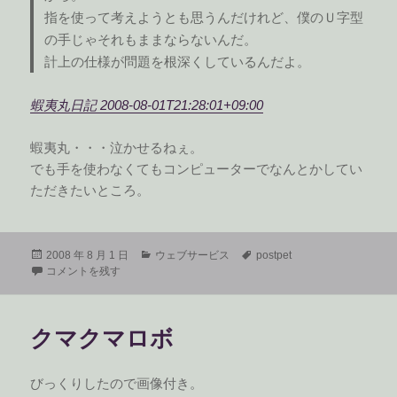
指を使って考えようとも思うんだけれど、僕のＵ字型
の手じゃそれもままならないんだ。
計上の仕様が問題を根深くしているんだよ。
蝦夷丸日記 2008-08-01T21:28:01+09:00
蝦夷丸・・・泣かせるねぇ。
でも手を使わなくてもコンピューターでなんとかしてい
ただきたいところ。
投
カ
タ
2008 年 8 月 1 日
ウェブサービス
postpet
稿
PostPet 4you 蝦夷丸日記 08/01 に
テ
グ
コメントを残す
日:
ゴ
リ
ー
クマクマロボ
びっくりしたので画像付き。