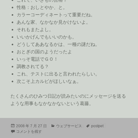
性格：おしとやか、と。
カラーコーディネートって重要だね。
あんな家、なかなか見かけないよ。
それもまたよし。
いいかげんでもいいのかも。
どうしてああなるかは、一種の謎だね。
おとぎの国のようだったよ
いっそ電話でＧＯ！
調教されてる？
これ、テストに出ると言われたらしい。
次こそ上カルビがほしいなぁ。
たくさんのひみつ日記が読みたいのにメッセージを送る
ような用事もなかなかないという葛藤。
投
カ
タ
2008 年 7 月 27 日
ウェブサービス
postpet
稿
PostPet 4you 蝦夷丸日記 一言特集 に
テ
グ
コメントを残す
日:
ゴ