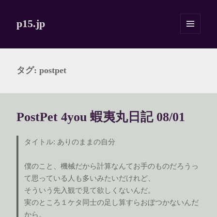
p15.jp
メニュ
ーとウ
ィジェ
ット
タグ:
postpet
PostPet 4you 蝦夷丸日記 08/01
タイトル: ありのままの自分
僕のこと、機械だから計算なんてお手のものだろうっ
て思っている人も多いみたいだけれど、
そういう先入観で見て欲しくないんだ。
実のところ１ケタ同士の足し算すらおぼつかないんだ
から。