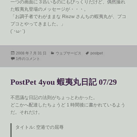
一つの画面に 3 匹いるのにもびっくりだけど、偶然撮れ
た蝦夷丸登場のメッセージが・・・。
「お調子者でわがままな Riszw さんちの蝦夷丸が、プコ
プコとやってきました。」
(´･ω･`)
投
カ
タ
2008 年 7 月 31 日
ウェブサービス
postpet
稿
クマクマロボ への
テ
グ
1件のコメント
日:
ゴ
リ
ー
PostPet 4you 蝦夷丸日記 07/29
不思議な日記の法則がちょっとわかった。
どこかへ配達したちょうど 1 時間後に書かれているよう
だ。それだけ。
タイトル: 空港での屈辱