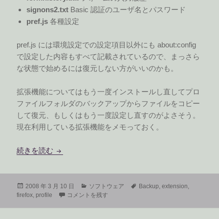
signons2.txt
Basic 認証のユーザ名とパスワード
pref.js
各種設定
pref.js には環境設定での設定項目以外にも about:config
で設定した内容もすべて記載されているので、まっさら
な状態で始めるには復元しない方がいいのかも。
拡張機能についてはもう一度インストールし直してプロ
ファイルフォルダのバックアップからファイルをコピー
して復元、もしくはもう一度設定し直すのがよさそう。
現在利用している拡張機能をメモっておく。
Firefox のバックアップと復元
続きを読む
投
カ
タ
2008 年 3 月 10 日
ソフトウェア
Backup
,
extension
,
稿
Firefox のバックアップと復元 に
テ
グ
firefox
,
profile
コメントを残す
日:
ゴ
リ