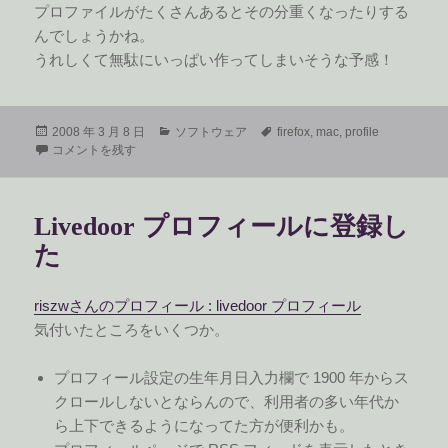
プロファイルがたくさんあるとその分重くなったりする
んでしょうかね。
うれしくて無駄にいっぱい作ってしまいそうな予感！
投
カ
タ
2008 年 3 月 8 日
ソフトウェア
firefox
,
mac
,
profile
稿
Mac OSX の Firefox でプロファイル切替 に
テ
グ
コメントを残す
日:
ゴ
リ
ー
Livedoor プロフィールに登録し
た
riszwさんのプロフィール : livedoor プロフィール
気付いたところをいくつか。
プロフィール設定の生年月日入力欄で 1900 年からス
クロールしないとならんので、利用者の多い年代か
ら上下できるようになってた方が便利かも。