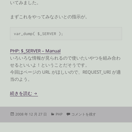
いてみました。
まずこれをやってみなさいとの指示が。
var_dump( $_SERVER );
PHP: $_SERVER – Manual
いろいろな情報が見られるので使いたいやつを組み合わ
せるといいよ！ということだそうです。
今回はページの URL がほしいので、REQUEST_URI が適
当のよう。
PHP で今開いているページの URL を取得する
続きを読む
投
カ
PHP で今開いているページの URL を
2008 年 12 月 27 日
PHP
コメントを残す
稿
テ
日:
ゴ
リ