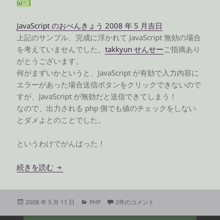
ω･`)
JavaScript のおべんきょう 2008 年 5 月吉日
上記のサンプル、完成に浮かれて JavaScript 無効の場合
を考えていませんでした。
takkyun せんせー
ご指摘あり
がとうございます。
何がまずいかというと、JavaScript が有効で入力内容に
エラーがあった場合送信ボタンをクリックできないので
すが、JavaScript が無効だと送信できてしまう！
なので、出力される php 側でも値のチェックをしない
とダメよとのことでした。
というわけでがんばった！
PHP で入力フォームのエラーチェック
続きを読む
投
カ
PHP で入力フォームのエラーチェック 
2008 年 5 月 11 日
PHP
2件のコメント
稿
テ
日:
ゴ