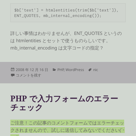
$b['text'] = htmlentities(trim($b['text']), 
ENT_QUOTES, mb_internal_encoding());
詳しい事情はわかりませんが、ENT_QUOTES というの
は htmlentities とセットで使うものらしいです。
mb_internal_encoding は文字コードの指定？
投
カ
タ
2008 年 12 月 16 日
PHP
,
WordPress
nic
稿
Custom Quicktags の文字化けを解消する に
テ
グ
コメントを残す
日:
ゴ
リ
ー
PHP で入力フォームのエラー
チェック
ご注意！この記事のコメントフォームではエラーチェッ
クされませんので、試しに送信してみないでください(´･