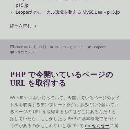
p15.jp
Leopard のローカル環境を整える MySQL 編 – p15.jp
Leopard のローカル環境を整える phpMyAdmin 
続きを読む
投
カ
タ
2008 年 12 月 30 日
PHP
,
コンピュータ
Leopard
稿
Leopard のローカル環境を整える phpMyAdmin 編 への
テ
グ
1件のコメント
日:
ゴ
リ
ー
PHP で今開いているページの
URL を取得する
WordPress をいじっていて、今開いているページのタイ
トルを取得するテンプレートタグはあるのに今開いてい
るページの URL を取得するものはどこにあるんだ！と
探していたら、もしかしたら PHP の基本機能でそうい
うのがあるのかもしれないと勘づいて
nic せんせー
に聞