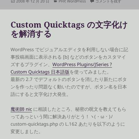
投
カ
英語でおｋ に
2008 年 12 月 20 日
PHP
,
WordPress
コメントを残す
稿
テ
日:
ゴ
リ
Custom Quicktags の文字化け
ー
を解消する
WordPress でビジュアルエディタを利用しない場合に記
事投稿画面に表示される [b] などのボタンをカスタマイ
ズするプラグイン、
WordPress Plugins/JSeries ?
Custom Quicktags 日本語版
を使ってみました。
最新の 2.7 でデフォルトのボタンを消したり新たにボタ
ンを作ったり問題なく動いたのですが、ボタン名を日本
語にすると文字化け大発生。
魔術師 nic
に相談したところ、秘密の呪文を教えてもら
ってあっという間に解決ありがとう！ヽ(・ω・)ﾉ
custom-quicktags.php の L.162 あたりを以下のように
変更しました。