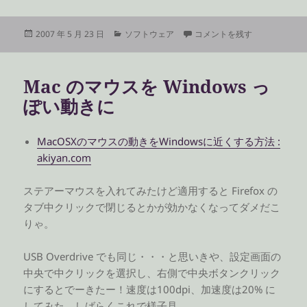
投
カ
Pidgin を日本語化して IRC に
2007 年 5 月 23 日
ソフトウェア
コメントを残す
稿
テ
日:
ゴ
リ
Mac のマウスを Windows っ
ー
ぽい動きに
MacOSXのマウスの動きをWindowsに近くする方法 :
akiyan.com
ステアーマウスを入れてみたけど適用すると Firefox の
タブ中クリックで閉じるとかが効かなくなってダメだこ
りゃ。
USB Overdrive でも同じ・・・と思いきや、設定画面の
中央で中クリックを選択し、右側で中央ボタンクリック
にするとでーきたー！速度は100dpi、加速度は20% に
してみた。しばらくこれで様子見。