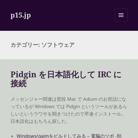
p15.jp
メニュ
ーとウ
ィジェ
ット
カテゴリー:
ソフトウェア
Pidgin を日本語化して IRC に
接続
メッセンジャー関連は普段 Mac で Adium のお世話にな
っているが Windows では Pidgin というツールがあるら
しいというウワサを聞きつけたので早速インストール。
日本語化はもちろん探した。
Windows/gaimをビルドしてみる – 電脳のツボ -別