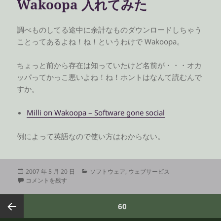
Wakoopa 入れてみた
ー
調べものしてる途中に余計なものダウンロードしちゃう
ことってあるよね！ね！というわけで Wakoopa。
ちょっと前から存在は知っていたけど名前が・・・オカ
ッパってかっこ悪いよね！ね！ホントはなんて読むんで
すか。
Milli on Wakoopa – Software gone social
例によって英語なので使い方はわからない。
投
カ
2007 年 5 月 20 日
ソフトウェア
,
ウェブサービス
稿
Wakoopa 入れてみた に
テ
コメントを残す
日:
ゴ
リ
投
ページ
60
ー
稿