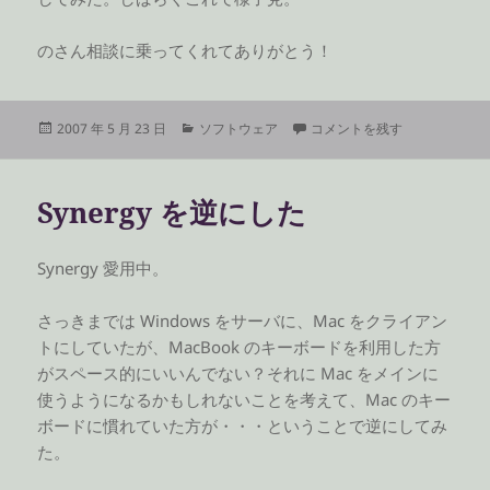
のさん相談に乗ってくれてありがとう！
投
カ
Mac のマウスを Windows 
2007 年 5 月 23 日
ソフトウェア
コメントを残す
稿
テ
日:
ゴ
リ
Synergy を逆にした
ー
Synergy 愛用中。
さっきまでは Windows をサーバに、Mac をクライアン
トにしていたが、MacBook のキーボードを利用した方
がスペース的にいいんでない？それに Mac をメインに
使うようになるかもしれないことを考えて、Mac のキー
ボードに慣れていた方が・・・ということで逆にしてみ
た。