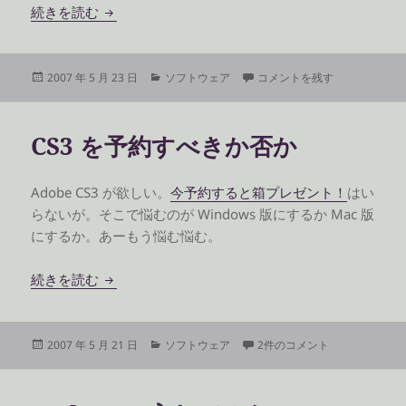
Synergy を逆にした
続きを読む
投
カ
Synergy を逆にした に
2007 年 5 月 23 日
ソフトウェア
コメントを残す
稿
テ
日:
ゴ
リ
CS3 を予約すべきか否か
ー
Adobe CS3 が欲しい。
今予約すると箱プレゼント！
はい
らないが。そこで悩むのが Windows 版にするか Mac 版
にするか。あーもう悩む悩む。
CS3 を予約すべきか否か
続きを読む
投
カ
CS3 を予約すべきか否か への
2007 年 5 月 21 日
ソフトウェア
2件のコメント
稿
テ
日:
ゴ
リ