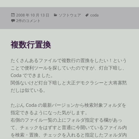
投
カ
タ
2008 年 10 月 13 日
ソフトウェア
coda
稿
おねがい Coda さん への
テ
グ
2件のコメント
日:
ゴ
リ
ー
複数行置換
たくさんあるファイルで複数行の置換をしたい！という
ことで便利ツールを探していたのですが、灯台下暗し、
Coda でできました。
関係ないけど灯台下暗しと大正デモクラシーと大将寡黙
だしは似ている。
たぶん Coda の最新バージョンから検索対象フォルダを
指定できるようになった気がします。
右側のファイル一覧の上にフォルダ指定する欄があっ
て、チェックをはずすと普通に今開いているファイル内
を検索・置換、チェックを入れると指定したフォルダ内