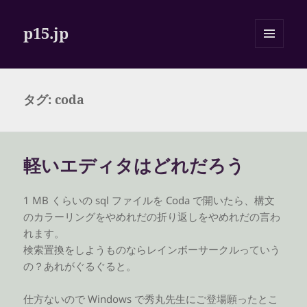
p15.jp
メニュ
ーとウ
ィジェ
ット
タグ:
coda
軽いエディタはどれだろう
1 MB くらいの sql ファイルを Coda で開いたら、構文
のカラーリングをやめれだの折り返しをやめれだの言わ
れます。
検索置換をしようものならレインボーサークルっていう
の？あれがぐるぐると。
仕方ないので Windows で秀丸先生にご登場願ったとこ