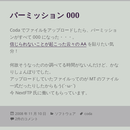
リ
ー
パーミッション 000
Coda でファイルをアップロードしたら、パーミッショ
ンがすべて 000 になった・・・。
信じられないことが起こった云々の AA
を貼りたい気
分！
何故そうなったのか調べてる時間がないんだけど、かな
りしょんぼりでした。
アップロードしていたファイルってのが MT のファイル
一式だったりしたからもう(´･ω･`)
今 NextFTP 氏に働いてもらっています。
投
カ
タ
2008 年 11 月 10 日
ソフトウェア
coda
稿
パーミッション 000 への
テ
グ
2件のコメント
日:
ゴ
リ