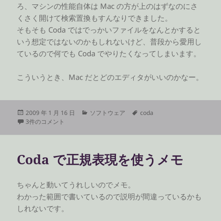
ろ、マシンの性能自体は Mac の方が上のはずなのにさ
くさく開けて検索置換もすんなりできました。
そもそも Coda ではでっかいファイルをなんとかすると
いう想定ではないのかもしれないけど、普段から愛用し
ているので何でも Coda でやりたくなってしまいます。
こういうとき、Mac だとどのエディタがいいのかなー。
投
カ
タ
2009 年 1 月 16 日
ソフトウェア
coda
稿
軽いエディタはどれだろう への
テ
グ
3件のコメント
日:
ゴ
リ
ー
Coda で正規表現を使うメモ
ちゃんと動いてうれしいのでメモ。
わかった範囲で書いているので説明が間違っているかも
しれないです。