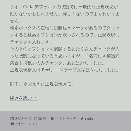
まず、Coda デフォルトの状態では一般的な正規表現が
動かないかもしれません。詳しくないのでよくわかりま
せん。
検索ボックスの左端に虫眼鏡▼マークがあるのでクリッ
クすると検索オプションが表示されるので、正規表現に
チェックを入れます。
その下のオプションを展開するとたくさんチェックが入
った状態になっていると思いますが、「名前付き捕獲式
集合も捕獲」のみチェック、あとは外しました。
正規表現構文は
Perl
、エスケープ文字は
\
にしました。
以下、今回覚えた正規表現メモ。
Coda で正規表現を使うメモ
続きを読む
投
カ
タ
2008 年 11 月 30 日
ソフトウェア
coda
稿
Coda で正規表現を使うメモ への
テ
グ
1件のコメント
日:
ゴ