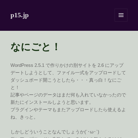
p15.jp
メニュ
ーとウ
ィジェ
ット
なにごと！
WordPress 2.5.1 で作りかけの別サイトを 2.6 にアップ
デートしようとして、ファイル一式をアップロードして
ダッシュボード開こうとしたら・・・真っ白！なにご
と！
記事やページのデータはまだ何も入れていなかったので
新たにインストールしようと思います。
プラグインやテーマもまたアップロードしたら使えるよ
ね、きっと。
しかしどういうことなんでしょうか(´･ω･`)