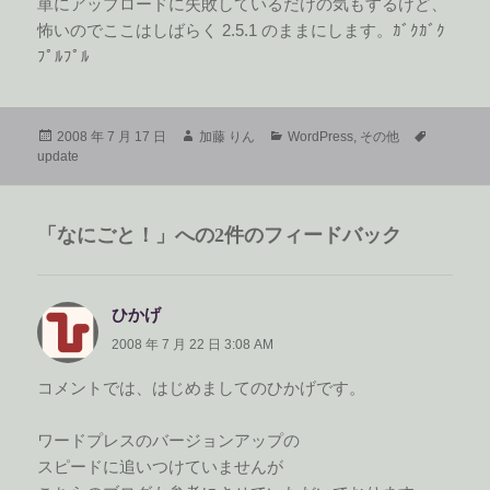
単にアップロードに失敗しているだけの気もするけど、
怖いのでここはしばらく 2.5.1 のままにします。ｶﾞｸｶﾞｸ
ﾌﾟﾙﾌﾟﾙ
投
作
カ
タ
2008 年 7 月 17 日
加藤 りん
WordPress
,
その他
稿
成
テ
グ
update
日:
者
ゴ
リ
ー
「なにごと！」への2件のフィードバック
ひかげ
よ
り:
2008 年 7 月 22 日 3:08 AM
コメントでは、はじめましてのひかげです。
ワードプレスのバージョンアップの
スピードに追いつけていませんが