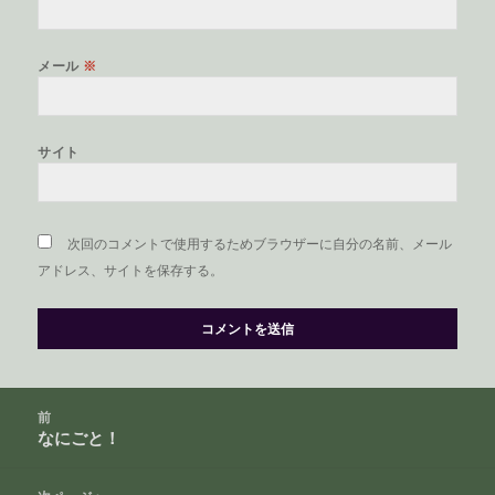
メール
※
サイト
次回のコメントで使用するためブラウザーに自分の名前、メール
アドレス、サイトを保存する。
投
前
稿
なにごと！
前
ナ
の
ビ
投