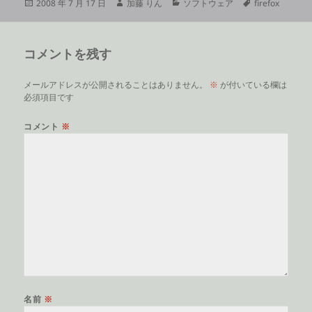
投
作
カ
タ
2008 年 7 月 17 日
加藤 りん
ソフトウェア
firefox
稿
成
テ
グ
日:
者
ゴ
リ
コメントを残す
ー
メールアドレスが公開されることはありません。
※
が付いている欄は
必須項目です
コメント
※
名前
※