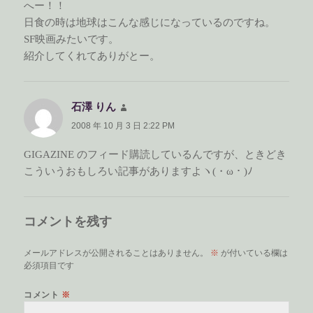
へー！！
日食の時は地球はこんな感じになっているのですね。
SF映画みたいです。
紹介してくれてありがとー。
石澤 りん
よ
り:
2008 年 10 月 3 日 2:22 PM
GIGAZINE のフィード購読しているんですが、ときどき
こういうおもしろい記事がありますよヽ(・ω・)ﾉ
コメントを残す
メールアドレスが公開されることはありません。
※
が付いている欄は
必須項目です
コメント
※