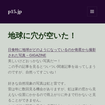
p15.jp
メニュ
ーとウ
ィジェ
ット
地球に穴が空いた！
日食時に地球がどのようになっているのか衛星から撮影
された写真 – GIGAZINE
美しいけどおっかない写真だー！
この手の記事を見るとついつい関連記事を辿ってしまう
のですが、自然ってすごいね！
好きな自然現象の写真は虹と雷です。
雷は年に数回見る機会がありますが、虹は家の窓から見
えない位置にかかるので雨上がりに外まで行かないと見
ることができません。