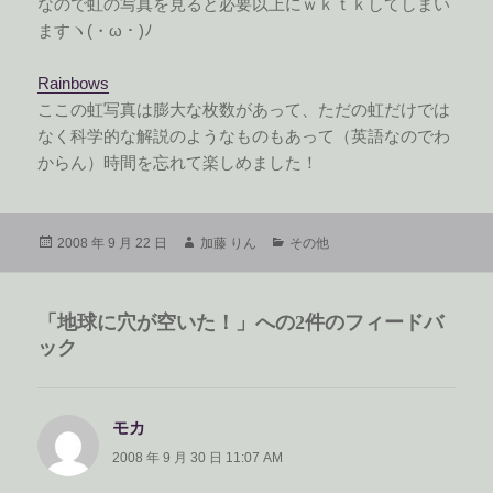
なので虹の写真を見ると必要以上にｗｋｔｋしてしまい
ますヽ(・ω・)ﾉ
Rainbows
ここの虹写真は膨大な枚数があって、ただの虹だけでは
なく科学的な解説のようなものもあって（英語なのでわ
からん）時間を忘れて楽しめました！
投
作
カ
2008 年 9 月 22 日
加藤 りん
その他
稿
成
テ
日:
者
ゴ
リ
「地球に穴が空いた！」への2件のフィードバ
ー
ック
モカ
よ
り:
2008 年 9 月 30 日 11:07 AM