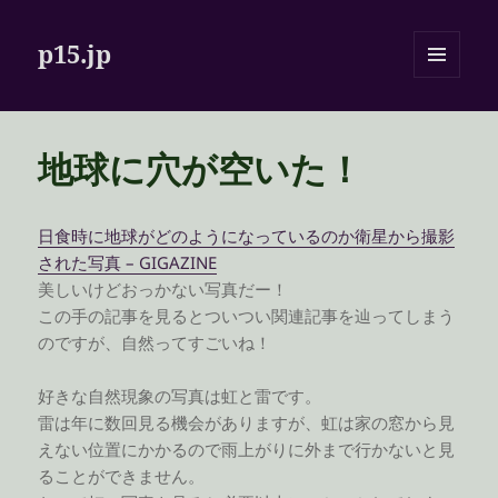
p15.jp
メニュ
ーとウ
ィジェ
ット
地球に穴が空いた！
日食時に地球がどのようになっているのか衛星から撮影
された写真 – GIGAZINE
美しいけどおっかない写真だー！
この手の記事を見るとついつい関連記事を辿ってしまう
のですが、自然ってすごいね！
好きな自然現象の写真は虹と雷です。
雷は年に数回見る機会がありますが、虹は家の窓から見
えない位置にかかるので雨上がりに外まで行かないと見
ることができません。