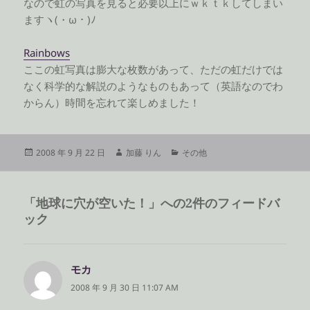
なので虹の写真を見ると必要以上にｗｋｔｋしてしまい
ますヽ(・ω・)ﾉ
Rainbows
ここの虹写真は膨大な枚数があって、ただの虹だけでは
なく科学的な解説のようなものもあって（英語なのでわ
からん）時間を忘れて楽しめました！
投
作
カ
2008 年 9 月 22 日
加藤 りん
その他
稿
成
テ
日:
者
ゴ
リ
「地球に穴が空いた！」への2件のフィードバ
ー
ック
モカ
よ
り:
2008 年 9 月 30 日 11:07 AM