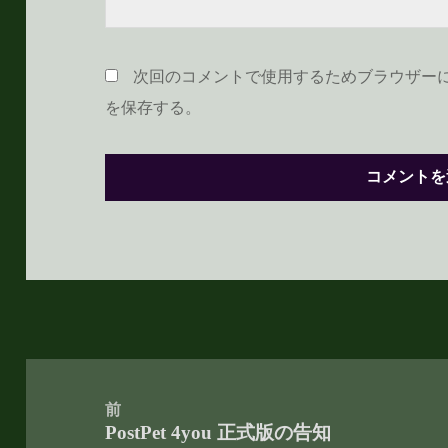
次回のコメントで使用するためブラウザー
を保存する。
投
稿
前
PostPet 4you 正式版の告知
ナ
前