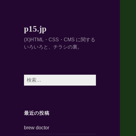
p15.jp
(X)HTML・CSS・CMS に関する
いろいろと、チラシの裏。
検
索:
最近の投稿
brew doctor