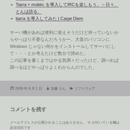
Tiarra + mobirc を導入してIRCを楽しもう。 – 日々、
とんは語る。
tiarra を導入してみた | Carpe Diem
サーバ機があれば便利に使えそうだけど持っていないか
らやっぱり不要なんだろうかー。大昔のパソコンに
Windows じゃない何かをインストールしてサーバにし
て・・・とか考えたけど数分で諦めた。
この記事を書くまではやる気満々だったけど、調べれば
調べるほどやっぱりよくわからんのでした。
投
作
カ
2009 年 9 月 1 日
加藤 りん
ソフトウェア
稿
成
テ
日:
者
ゴ
リ
コメントを残す
ー
メールアドレスが公開されることはありません。
※
が付いている欄は
必須項目です