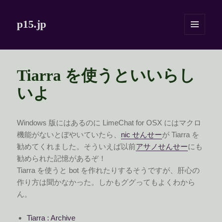
p15.jp
メニュ
ーとウ
ィジェ
ット
Tiarra を使うといいらし
いよ
Windows 版にはあるのに LimeChat for OSX にはマクロ
機能がないとぼやいていたら、
nic せんせー
が Tiarra を
勧めてくれました。そういえば以前
アサノせんせー
にも
勧められた記憶があるぞ！
Tiarra を使うと bot を作れたりするそうですが、肝心の
作り方は聞かなかった。しかもググってもよくわから
ん。
Tiarra : Archive